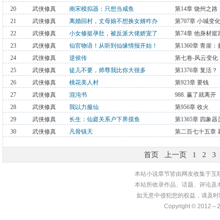
20
武侠修真
南宋模拟器：只想当咸鱼
第14章 饶州之路
21
武侠修真
离婚回村，丈母娘不想换女婿咋办
第707章 小城
22
武侠修真
小女修挺孕肚，被反派大佬娇宠了
第74章 他身材挺
23
武侠修真
仙官物语！从听到仙缘情报开始！
第1360章 青崖
24
武侠修真
逆侯传
第七卷-风云变化，
25
武侠修真
徒儿不要，师尊我比你大很多
第1376章 复活？
26
武侠修真
桃花美人村
第923章 要钱
27
武侠修真
混沌书
988. 赢了就离开
28
武侠修真
我以力服仙
第956章 收火
29
武侠修真
长生：仙庭关系户下界摸鱼
第1365章 四象器
30
武侠修真
凡骨镇天
第二百七十五章 
首页
上一页
1
2
3
本站小说章节皆由网友收集于互
本站所收录作品、话题、评论及
如无意中侵犯您的权益，请及时
Copyright © 2012～