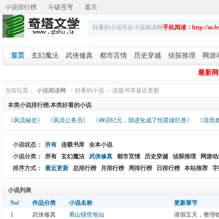
小说排行榜
|
斗破苍穹
|
遮天
|
斗破苍穹之重生萧炎
|
乡野春潮
|
斗破苍穹续集
|
好看的小说尽在小说阅读网
手机阅读：http://m.fei
娇艳人生
首页
玄幻魔法
武侠修真
都市言情
历史穿越
侦探推理
网游
最新网址：
当前位置：
小说阅读网
> 好看的小说 -> 连载书库最近更新
本类小说排行榜,本类好看的小说
《风流秘史》
《风流公务员》
《神话纪元，我进化成了恒星级巨兽》
《流氓
小说状态：
所有
连载书库
全本小说
小说分类：
所有
玄幻魔法
武侠修真
都市言情
历史穿越
侦探推理
网游动
排序方式：
最近更新
总排行榜
月排行榜
周排行榜
日排行榜
本站推荐
字
小说列表
No!
作品分类
小说名称
更新章节
1
武侠修真
蜀山镇世地仙
请假五天，整理