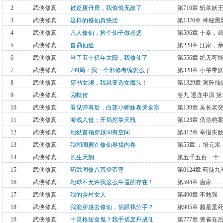
2
武侠修真
被贬废丹房，我偷偷无敌了
第710章 斩杀妖
3
武侠修真
这样的修仙真快活
第1376章 神秘
4
武侠修真
凡人修仙，捡个仙子做老婆
第596章 十拳，
5
武侠修真
兽鼎仙途
第228章 江家，
6
武侠修真
当了五十亿年太阳，我修仙了
第556章 绝无可
7
武侠修真
749局：我一个邪修考编怎么了
第328章 小爷带
8
武侠修真
穿书女频，我就要选女魔头！
第1329章 测阵
9
武侠修真
囚蝶传
卷九 逐鹿中原 第
10
武侠修真
看见弹幕后，白莲小师妹卷哭全宗
第139章 吴长老
11
武侠修真
游戏入侵：开局挖掌天瓶
第123章 伪造档
12
武侠修真
地狱首领穿越58有空间
第412章 举报失
13
武侠修真
我和闺蜜在修仙界搞内卷
第55章 ：培元果
14
武侠修真
长生天阙
第五千五百一十一
15
武侠修真
药武同修八荒登帝尊
第0124章 药徒
16
武侠修真
地球不允许我这么牛逼的存在！
第594章 唐家…
17
武侠修真
我的乡村女人
第490章 不勉强
18
武侠修真
我能穿越去修仙，你跟我分手？
第905章 越是
19
武侠修真
十灵根短命鬼？我手搓废丹成仙
第777章 黄雀在