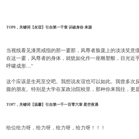
TOP8，关键词【友谊】引自第一千章 识破身份 来源
当视线看见漆黑戒指的那一霎那，风尊者脸庞上的淡淡笑意缓
在这一霎，风尊者的身体，就犹如化作一座雕塑般，目光近
呼啸成形…"
这个应该是生死至交吧。我想说友谊也可以如此。我曾多次
腹的朋友。特别是大学在某政治院校里，那种你来我往，更
TOP7，关键词【温馨】引自第一千一百零六章 星空夜遇
给位给力呀，给力呀，给力呀，给力呀！！！