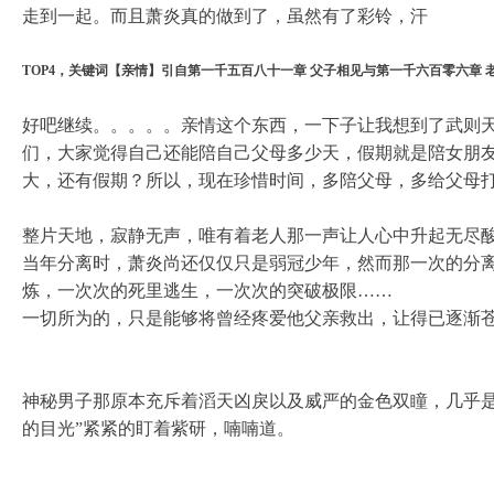
走到一起。而且萧炎真的做到了，虽然有了彩铃，汗
TOP4，关键词【亲情】引自第一千五百八十一章 父子相见与第一千六百零六章 
好吧继续。。。。。亲情这个东西，一下子让我想到了武则
们，大家觉得自己还能陪自己父母多少天，假期就是陪女朋
大，还有假期？所以，现在珍惜时间，多陪父母，多给父母
整片天地，寂静无声，唯有着老人那一声让人心中升起无尽
当年分离时，萧炎尚还仅仅只是弱冠少年，然而那一次的分
炼，一次次的死里逃生，一次次的突破极限……
一切所为的，只是能够将曾经疼爱他父亲救出，让得已逐渐
神秘男子那原本充斥着滔天凶戾以及威严的金色双瞳，几乎是
的目光”紧紧的盯着紫研，喃喃道。