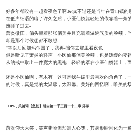
好多年都没有一起看夜色了啊.&qu;不过还是当年在青山镇的
在低声细语的聊了许久之后，小医仙娇躯轻轻的依靠着一旁
熟睡了过去-，
萧炎微怔，偏头望着那张俏美并且充满着温婉气质的脸颊，
却是那个时候想都不敢想.
“等以后回加玛帝国了，我再-陪你去那里看夜色
似是听见了萧炎的轻声，小医仙那俏美脸颊，也是缓缓的变
从纳戒中取出一件宽大的黑袍，轻轻的罩在小医仙娇躯上，而
还是小医仙啊，有木有，这可是我斗破里最喜欢的角色了，
的时候，真是觉的太温馨，太温馨。美好的回忆啊，唯美的
TOP6，关键词【坚韧】引自第一千三百一十二章 落幕！
萧炎仰天大笑，笑声嘶哑但却震人心魄，其身形瞬间化为一