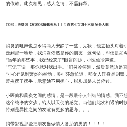
的依赖。此次相见，感人之情，不需解释。
TOP9，关键词【友谊OR暧昧关系？】引自第七百四十六章 物是人非
消炎的吼声也是令得两人安静了一些，见状，他去抬头对着小
走到那一地步，我消炎依然是你的朋友，这句话，即便是如今
“当年的那些事，我已经忘了”眼盲闪烁，小医仙冷声道。
"忘记了话，那你就对我出手。"消炎冷笑道，然后竟然边是
“小心!”见到萧炎的举动，美杜莎急忙道，那女人浑身是剧
萧炎摆了摆手，示意她不用担心，脚步却是未曾停过。
小医仙和萧炎之间的感情，是一段最令人纠结的情感。我不
这个纯净的女孩，给人以天使的感觉。当他们此次相遇的时
特别是异性之间的友谊有更多的思考。。。
捎带鄙视那些把朋友当做情人备胎的男的！！！！