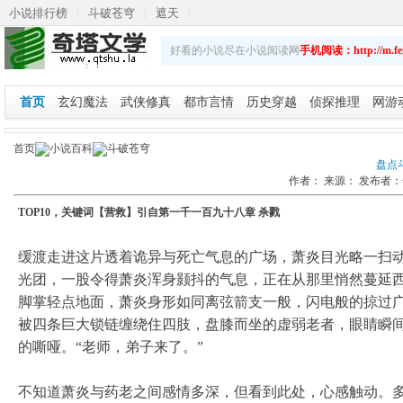
小说排行榜
|
斗破苍穹
|
遮天
|
斗破苍穹之重生萧炎
|
乡野春潮
|
斗破苍穹续集
|
好看的小说尽在小说阅读网
手机阅读：http://m.fei
娇艳人生
首页
玄幻魔法
武侠修真
都市言情
历史穿越
侦探推理
网游
首页
小说百科
斗破苍穹
盘点
作者：
来源：
发布者：
TOP10，关键词【营救】引自第一千一百九十八章 杀戮
缓渡走进这片透着诡异与死亡气息的广场，萧炎目光略一扫
光团，一股令得萧炎浑身颢抖的气息，正在从那里悄然蔓延
脚掌轻点地面，萧炎身形如同离弦箭支一般，闪电般的掠过
被四条巨大锁链缠绕住四肢，盘膝而坐的虚弱老者，眼睛瞬
的嘶哑。“老师，弟子来了。”
不知道萧炎与药老之间感情多深，但看到此处，心感触动。