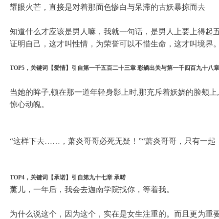
耀眼火芒，直接是对着那面色惨白与呆滞的古妖暴掠而去
知道什么才应该是男人嘛，我就一句话，是男人上要上得起
证明自己，这才叫性情，为荣誉可以不惜生命，这才叫境界
TOP5，关键词【爱情】引自第一千五百二十三章 彩鳞出关与第一千四百九十八章
当她的眸子,顿在那一道年轻身影上时,那充斥着妖娆的脸颊上
惊心动魄。
“这样下去……，萧炎哥哥必死无疑！”“萧炎哥哥，只有一起
TOP4，关键词【承诺】引自第九十七章 承喏
薰儿，一年后，我会去迦南学院找你，等着我。
为什么说这个，因为这个，实在是女生注重的。而且更为重