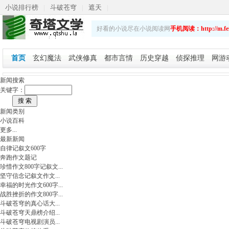
小说排行榜
|
斗破苍穹
|
遮天
|
斗破苍穹之重生萧炎
|
乡野春潮
|
斗破苍穹续集
|
好看的小说尽在小说阅读网
手机阅读：http://m.fei
娇艳人生
首页
玄幻魔法
武侠修真
都市言情
历史穿越
侦探推理
网游
新闻搜索
关键字：
新闻类别
小说百科
更多...
最新新闻
自律记叙文600字
奔跑作文题记
珍惜作文800字记叙文...
坚守信念记叙文作文...
幸福的时光作文600字...
战胜挫折的作文800字...
斗破苍穹的真心话大...
斗破苍穹天鼎榜介绍...
斗破苍穹电视剧演员...