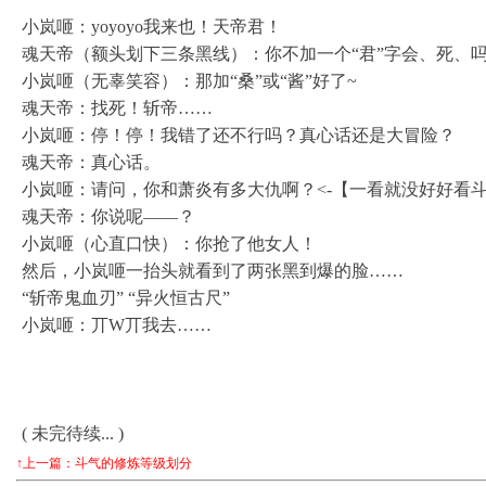
小岚咂：yoyoyo我来也！天帝君！
魂天帝（额头划下三条黑线）：你不加一个“君”字会、死、
小岚咂（无辜笑容）：那加“桑”或“酱”好了~
魂天帝：找死！斩帝……
小岚咂：停！停！我错了还不行吗？真心话还是大冒险？
魂天帝：真心话。
小岚咂：请问，你和萧炎有多大仇啊？<-【一看就没好好看
魂天帝：你说呢——？
小岚咂（心直口快）：你抢了他女人！
然后，小岚咂一抬头就看到了两张黑到爆的脸……
“斩帝鬼血刃” “异火恒古尺”
小岚咂：丌W丌我去……
( 未完待续... )
↑上一篇：斗气的修炼等级划分