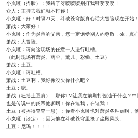
小岚咂（捂脸）：我错了呀嘤嘤嘤别打我呀嘤嘤嘤！
众人：主持去我们就不打你！
小岚咂：好！时隔21天，斗破苍穹版真心话大冒险现在开始
萧战：大家好！
小岚咂：作为炎帝的父亲，您一定饱受别人的尊敬，ok，真
萧战：大冒险。
小岚咂：请向这现场的任意一人进行吐槽。
（此时现场有萧炎、药尘、薰儿、彩鳞、土豆）
萧战：土豆。
小岚咂：请吐槽。
萧战：土豆啊，我好像没欠你什么吧？
土豆：嗯。
萧战（狂摇土豆肩）：那你TM让我在前期打酱油干什么？
也是传说中的炎帝他爹啊！你在逗我，在逗我！
土豆（被摇得奄奄一息）：你看小岚咂也对萧炎各种虐啊，
小岚咂（淡定）：因为他在斗破苍穹里抢了尘殿风头。
土豆：尼玛！！！！！