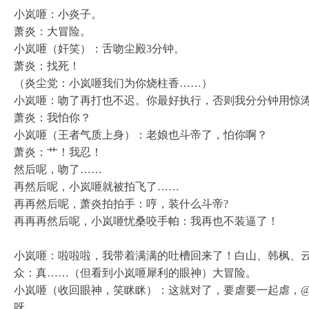
小岚咂：小炎子。
萧炎：大冒险。
小岚咂（奸笑）：舌吻尘殿3分钟。
萧炎：找死！
（炎尘党：小岚咂我们为你烧柱香……）
小岚咂：吻了再打也不迟。你最好执行，否则我分分钟用惊
萧炎：我怕你？
小岚咂（王者气质上身）：老娘也斗帝了，怕你啊？
萧炎：艹！我忍！
然后呢，吻了……
再然后呢，小岚咂就被拍飞了……
再再然后呢，萧炎拍拍手：哼，装什么斗帝?
再再再然后呢，小岚咂忧桑咬手帕：我再也不装逼了！
小岚咂：啦啦啦，我带着满满的吐槽回来了！白山、韩枫、
众：真……（但看到小岚咂犀利的眼神）大冒险。
小岚咂（收回眼神，笑眯眯）：这就对了，要虐要一起虐，@s
呀