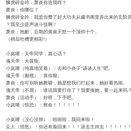
狮虎碎金吟：萧炎你造我咩？
萧炎：你哪位？
狮虎碎金吟：我是你费了好大功夫从藏书阁里弄出来的玄阶
？我至少是声波斗技啊！
萧炎：抱歉，后期的黄泉天怒一个顶你十个。
（稍后吐槽更精彩!）
小岚咂：天帝同学，真心话？
魂天帝：大冒险。
小岚咂（纯真地笑着）：去和小炎子“谈谈人生”吧。
魂天帝（鄙视）：算你狠。
萧炎：你可别听她教唆，她是想我们打起来，她好看热闹。
魂天帝（不屑）：谁说我要打你了？我要揍她，要一起来吗
萧炎（活动手）：好呀，下手吧。
小岚咂（惊恐）：救命！！！！！！
小岚咂（没心没肺）：啦啦啦，我回来啦！
众人（愤怒）：你还有脸回来！！！滚去主持去！！！！！