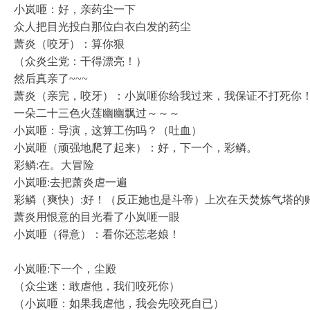
小岚咂：好，亲药尘一下
众人把目光投白那位白衣白发的药尘
萧炎（咬牙）：算你狠
（众炎尘党：干得漂亮！）
然后真亲了~~~
萧炎（亲完，咬牙）：小岚咂你给我过来，我保证不打死你
一朵二十三色火莲幽幽飘过～～～
小岚咂：导演，这算工伤吗？（吐血）
小岚咂（顽强地爬了起来）：好，下一个，彩鳞。
彩鳞:在。大冒险
小岚咂:去把萧炎虐一遍
彩鳞（爽快）:好！（反正她也是斗帝）上次在天焚炼气塔的
萧炎用恨意的目光看了小岚咂一眼
小岚咂（得意）：看你还莣老娘！
小岚咂:下一个，尘殿
（众尘迷：敢虐他，我们咬死你）
（小岚咂：如果我虐他，我会先咬死自已）