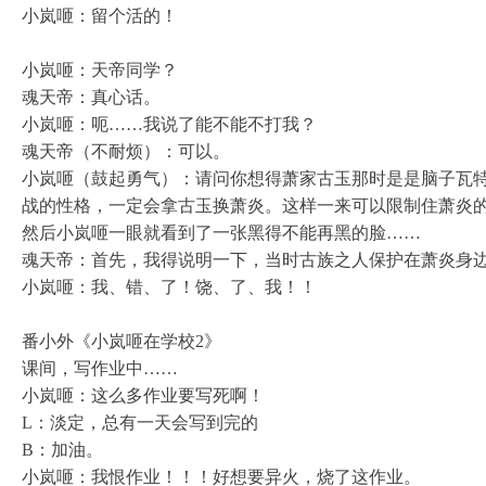
小岚咂：留个活的！
小岚咂：天帝同学？
魂天帝：真心话。
小岚咂：呃……我说了能不能不打我？
魂天帝（不耐烦）：可以。
小岚咂（鼓起勇气）：请问你想得萧家古玉那时是是脑子瓦
战的性格，一定会拿古玉换萧炎。这样一来可以限制住萧炎
然后小岚咂一眼就看到了一张黑得不能再黑的脸……
魂天帝：首先，我得说明一下，当时古族之人保护在萧炎身
小岚咂：我、错、了！饶、了、我！！
番小外《小岚咂在学校2》
课间，写作业中……
小岚咂：这么多作业要写死啊！
L：淡定，总有一天会写到完的
B：加油。
小岚咂：我恨作业！！！好想要异火，烧了这作业。