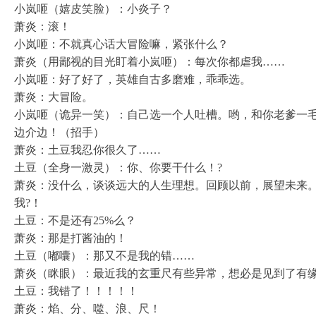
小岚咂（嬉皮笑脸）：小炎子？
萧炎：滚！
小岚咂：不就真心话大冒险嘛，紧张什么？
萧炎（用鄙视的目光盯着小岚咂）：每次你都虐我……
小岚咂：好了好了，英雄自古多磨难，乖乖选。
萧炎：大冒险。
小岚咂（诡异一笑）：自己选一个人吐槽。哟，和你老爹一
边介边！（招手）
萧炎：土豆我忍你很久了……
土豆（全身一激灵）：你、你要干什么！?
萧炎：没什么，谈谈远大的人生理想。回顾以前，展望未来。你
我?！
土豆：不是还有25%么？
萧炎：那是打酱油的！
土豆（嘟囔）：那又不是我的错……
萧炎（眯眼）：最近我的玄重尺有些异常，想必是见到了有
土豆：我错了！！！！！
萧炎：焰、分、噬、浪、尺！