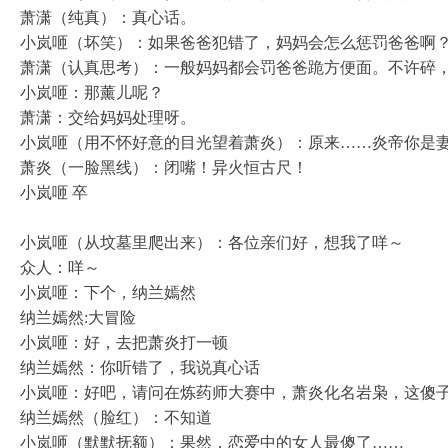
萧潇（纯真）：真心话。
小岚咂（坏笑）：如果爸爸犯错了，妈妈会怎么惩罚爸爸啊
萧潇（认真思考）：一般妈妈都会罚爸爸跪方便面。不许碎
小岚咂：那薰儿呢？
萧潇：交给妈妈处理呀。
小岚咂（用不怀好意的目光望着萧炎）：原来……炎帝你是
萧炎（一脸黑线）：闭嘴！异火恒古尺！
小岚咂 卒
小岚咂（从坟墓里爬出来）：各位亲们好，想我了咩～
众人：咩～
小岚咂：下个，纳兰嫣然
纳兰嫣然:大冒险
小岚咂：好，去把萧炎打一顿
纳兰嫣然：你听错了，我说真心话
小岚咂：好吧，请问在炼药师大赛中，萧炎化名岩枭，这傻
纳兰嫣然（脸红）：不知道
小岚咂（默默抚额）：果然，恋爱中的女人最傻了……