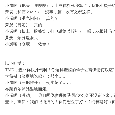
小岚咂（抱头，嘤嘤嘤）：土豆你打死我算了，我把小炎子
萧炎（和蔼？w？）：没事，第一次写文都这样。
小岚咂（泪光闪闪）：真的？
萧炎（肯定）：真的。
小岚咂（换上一脸贱笑，打电话给某报社）：喂，xx报社吗
萧炎：焰分噬浪尺！
小岚咂（哀嚎）：救命！
以下吐槽：
TMD，盖亚你快扑倒啊！你这样羞涩的样子让雷伊情何以堪
卡修斯（淡定地吃糖）：那个……
小岚咂（一把推开）：别卖萌了……
布莱克依然酷酷地面瘫。
小岚咂（激动）：你们哪位攻哪位受啊?这么久还没定下来，
盖亚、雷伊：我们很纯洁的！你们想歪了好卜？纯粹是好（ji