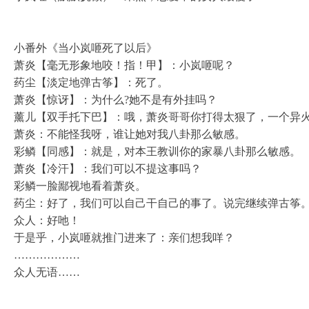
小番外《当小岚咂死了以后》
萧炎【毫无形象地咬！指！甲】：小岚咂呢？
药尘【淡定地弹古筝】：死了。
萧炎【惊讶】：为什么?她不是有外挂吗？
薰儿【双手托下巴】：哦，萧炎哥哥你打得太狠了，一个异
萧炎：不能怪我呀，谁让她对我八卦那么敏感。
彩鳞【同感】：就是，对本王教训你的家暴八卦那么敏感。
萧炎【冷汗】：我们可以不提这事吗？
彩鳞一脸鄙视地看着萧炎。
药尘：好了，我们可以自己干自己的事了。说完继续弹古筝
众人：好吔！
于是乎，小岚咂就推门进来了：亲们想我咩？
………………
众人无语……