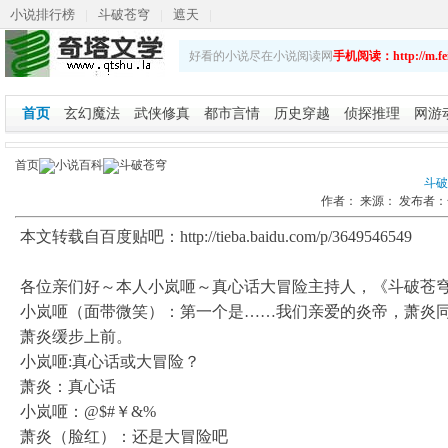
小说排行榜
|
斗破苍穹
|
遮天
|
斗破苍穹之重生萧炎
|
乡野春潮
|
斗破苍穹续集
|
好看的小说尽在小说阅读网
手机阅读：http://m.fei
娇艳人生
首页
玄幻魔法
武侠修真
都市言情
历史穿越
侦探推理
网游
首页
小说百科
斗破苍穹
斗破
作者：
来源：
发布者：
本文转载自百度贴吧：http://tieba.baidu.com/p/3649546549
各位亲们好～本人小岚咂～真心话大冒险主持人，《斗破苍
小岚咂（面带微笑）：第一个是……我们亲爱的炎帝，萧炎
萧炎缓步上前。
小岚咂:真心话或大冒险？
萧炎：真心话
小岚咂：@$#￥&%
萧炎（脸红）：还是大冒险吧