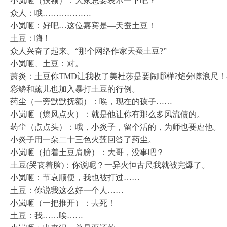
小岚咂（扶额）：大家总要表示一下吧？
众人：哦………………
小岚咂：好吧…这位嘉宾是—天蚕土豆！
土豆：嗨！
众人兴奋了起来。“那个网络作家天蚕土豆?”
小岚咂、土豆：对。
萧炎：土豆你TMD让我收了美杜莎是要闹哪样?焰分噬浪尺
彩鳞和薰儿也加入暴打土豆的行例。
药尘（一旁默默抚额）：唉，现在的孩子……
小岚咂（煽风点火）：就是他让你有那么多风流债的。
药尘（点点头）：哦，小炎子，留个活的，为师也要虐他。
小炎子用一朵二十三色火莲回答了药尘。
小岚咂（拍着土豆肩膀）：大哥，没事吧？
土豆(哭丧着脸)：你说呢？一异火恒古尺我就被完爆了。
小岚咂：节哀顺便，我也被打过……
土豆：你说我这么好一个人……
小岚咂（一把推开）：去死！
土豆：我……唉……