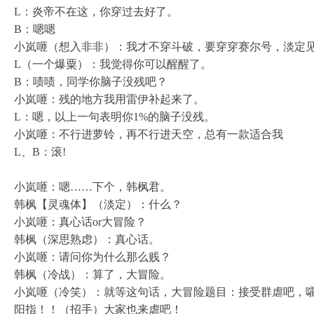
L：炎帝不在这，你穿过去好了。
B：嗯嗯
小岚咂（想入非非）：我才不穿斗破，要穿穿赛尔号，淡定
L（一个爆粟）：我觉得你可以醒醒了。
B：啧啧，同学你脑子没残吧？
小岚咂：残的地方我用雷伊补起来了。
L：嗯，以上一句表明你1%的脑子没残。
小岚咂：不行进萝铃，再不行进天空，总有一款适合我
L、B：滚!
小岚咂：嗯……下个，韩枫君。
韩枫【灵魂体】（淡定）：什么？
小岚咂：真心话or大冒险？
韩枫（深思熟虑）：真心话。
小岚咂：请问你为什么那么贱？
韩枫（冷战）：算了，大冒险。
小岚咂（冷笑）：就等这句话，大冒险题目：接受群虐吧，
阳指！！（招手）大家也来虐吧！