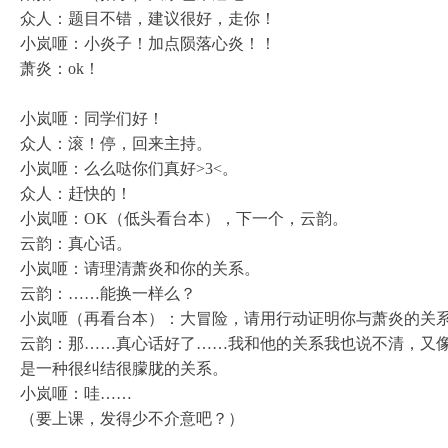
众人：题目不错，建议很好，走你！
小岚咂：小炎子！加点陨落心炎！！
萧炎：ok！
小岚咂：同学们好！
众人：滚！停，回来主持。
小岚咂：么么哒你们真好>3<。
众人：赶快的！
小岚咂：OK（低头看台本），下一个，云韵。
云韵：真心话。
小岚咂：请理清萧炎和你的关系。
云韵：……能换一样么？
小岚咂（再看台本）：大冒险，请用行动证明你与萧炎的关
云韵：那……真心话好了……我和他的关系我也说不清，又
是一种很纠结很朦胧的关系。
小岚咂：哇……
（要上课，发得少不介意吧？）