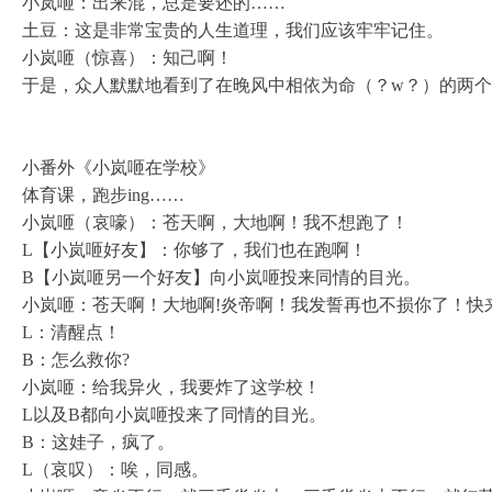
小岚咂：出来混，总是要还的……
土豆：这是非常宝贵的人生道理，我们应该牢牢记住。
小岚咂（惊喜）：知己啊！
于是，众人默默地看到了在晚风中相依为命（？w？）的两
小番外《小岚咂在学校》
体育课，跑步ing……
小岚咂（哀嚎）：苍天啊，大地啊！我不想跑了！
L【小岚咂好友】：你够了，我们也在跑啊！
B【小岚咂另一个好友】向小岚咂投来同情的目光。
小岚咂：苍天啊！大地啊!炎帝啊！我发誓再也不损你了！快
L：清醒点！
B：怎么救你?
小岚咂：给我异火，我要炸了这学校！
L以及B都向小岚咂投来了同情的目光。
B：这娃子，疯了。
L（哀叹）：唉，同感。