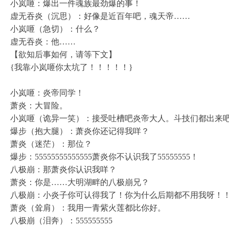
小岚咂：爆出一件魂族最劲爆的事！
虚无吞炎（沉思）：好像是近百年吧，魂天帝……
小岚咂（急切）：什么？
虚无吞炎：他……
【欲知后事如何，请等下文】
{我靠小岚咂你太坑了！！！！！}
小岚咂：炎帝同学！
萧炎：大冒险。
小岚咂（诡异一笑）：接受吐槽吧炎帝大人。斗技们都出来
爆步（抱大腿）：萧炎你还记得我咩？
萧炎（迷茫）：那位？
爆步：55555555555555萧炎你不认识我了55555555！
八极崩：那萧炎你认识我咩？
萧炎：你是……大明湖畔的八极崩兄？
八极崩：小炎子你可认得我了！你为什么后期都不用我呀！
萧炎（耸肩）：我用一青紫火莲都比你好。
八极崩（泪奔）：555555555