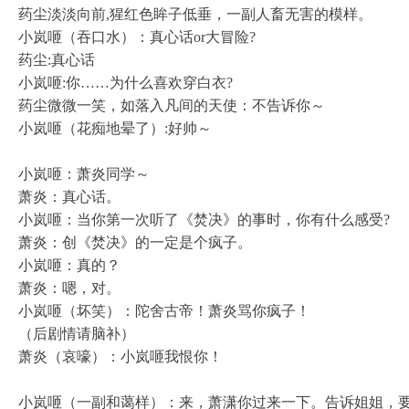
药尘淡淡向前,猩红色眸子低垂，一副人畜无害的模样。
小岚咂（吞口水）：真心话or大冒险?
药尘:真心话
小岚咂:你……为什么喜欢穿白衣?
药尘微微一笑，如落入凡间的天使：不告诉你～
小岚咂（花痴地晕了）:好帅～
小岚咂：萧炎同学～
萧炎：真心话。
小岚咂：当你第一次听了《焚决》的事时，你有什么感受?
萧炎：创《焚决》的一定是个疯子。
小岚咂：真的？
萧炎：嗯，对。
小岚咂（坏笑）：陀舍古帝！萧炎骂你疯子！
（后剧情请脑补）
萧炎（哀嚎）：小岚咂我恨你！
小岚咂（一副和蔼样）：来，萧潇你过来一下。告诉姐姐，