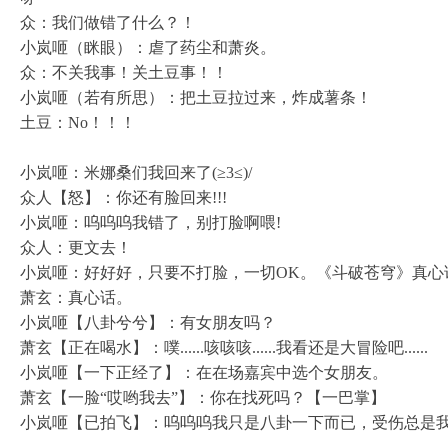
众：我们做错了什么？！
小岚咂（眯眼）：虐了药尘和萧炎。
众：不关我事！关土豆事！！
小岚咂（若有所思）：把土豆拉过来，炸成薯条！
土豆：No！！！
小岚咂：米娜桑们我回来了(≥3≤)/
众人【怒】：你还有脸回来!!!
小岚咂：呜呜呜我错了，别打脸啊喂!
众人：更文去！
小岚咂：好好好，只要不打脸，一切OK。《斗破苍穹》真心
萧玄：真心话。
小岚咂【八卦兮兮】：有女朋友吗？
萧玄【正在喝水】：噗......咳咳咳......我看还是大冒险吧......
小岚咂【一下正经了】：在在场嘉宾中选个女朋友。
萧玄【一脸“哎哟我去”】：你在找死吗？【一巴掌】
小岚咂【已拍飞】：呜呜呜我只是八卦一下而已，受伤总是