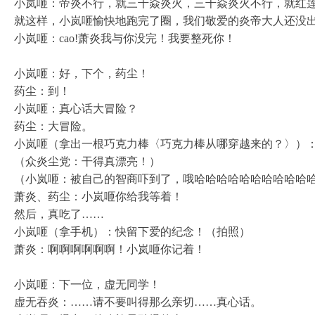
小岚咂：帝炎不行，就三千焱炎火，三千焱炎火不行，就红
就这样，小岚咂愉快地跑完了圈，我们敬爱的炎帝大人还没
小岚咂：cao!萧炎我与你没完！我要整死你！
小岚咂：好，下个，药尘！
药尘：到！
小岚咂：真心话大冒险？
药尘：大冒险。
小岚咂（拿出一根巧克力棒〈巧克力棒从哪穿越来的？〉）
（众炎尘党：干得真漂亮！）
（小岚咂：被自己的智商吓到了，哦哈哈哈哈哈哈哈哈哈哈
萧炎、药尘：小岚咂你给我等着！
然后，真吃了……
小岚咂（拿手机）：快留下爱的纪念！（拍照）
萧炎：啊啊啊啊啊啊！小岚咂你记着！
小岚咂：下一位，虚无同学！
虚无吞炎：……请不要叫得那么亲切……真心话。