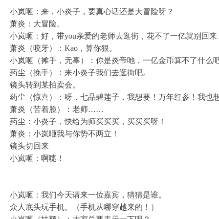
小岚咂：来，小炎子，要真心话还是大冒险呀？
萧炎：大冒险。
小岚咂：好，带you亲爱的老师去逛街，花不了一亿就别回来
萧炎（咬牙）：Kao，算你狠。
小岚咂（摊手，无辜）：你是炎帝吔，一亿金币算不了什么
药尘（挽手）：来小炎子我们去逛街吧。
镜头转到某拍卖会。
药尘（惊喜）：呀，七品碧莲子，我想要！万年红参！我也
萧炎（苦着脸）：老师……
药尘：小炎子，快给为师买买买，买买买呀！
萧炎：小岚咂我与你势不两立！
镜头切回来
小岚咂：啊嚏！
小岚咂：我们今天请来一位嘉宾，猜猜是谁。
众人底头玩手机。（手机从哪穿越来的！）