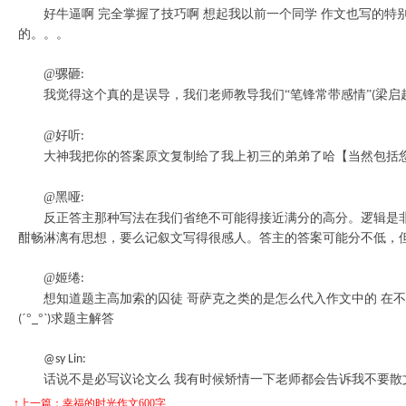
好牛逼啊 完全掌握了技巧啊 想起我以前一个同学 作文也写的特
的。。。
@
骡砸
:
我觉得这个真的是误导，我们老师教导我们“笔锋常带感情”
梁启
(
@
好听
:
大神我把你的答案原文复制给了我上初三的弟弟了哈【当然包括
@
黑哑
:
反正答主那种写法在我们省绝不可能得接近满分的高分。逻辑是
酣畅淋漓有思想，要么记叙文写得很感人。答主的答案可能分不低，
@
姬绻
:
想知道题主高加索的囚徒 哥萨克之类的是怎么代入作文中的 在
´°
°
求题主解答
(
_
`)
@sy Lin:
话说不是必写议论文么 我有时候矫情一下老师都会告诉我不要散
↑上一篇：幸福的时光作文600字