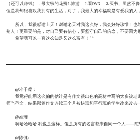
（还可以赚钱），最大宗的花费
旅游
看
买书。虽然不像
1.
2.
DVD 3.
但是我却很喜欢我拥有的生活，对了，我最大的幸福就是有爱我的人
所以，我很感谢上天！谢谢老天对我这么好，我会好好珍惜！也
别人！更重要的是，对自己要有信心，要坚守自己的信念，不要因为
希望我可以一直这么知足又这么富有！
^^
@
冷千凛：
我觉得能用这么偏的估计是有作文很出色的高材生写的太多被老
师当范文，结果那篇作文连续三个月被快班和平行班的学生改来改去
@
娃瑾：
啊哈哈哈哈 我也是这样。但是所有的名言都来自同一个人——陀思
@
陈健
: