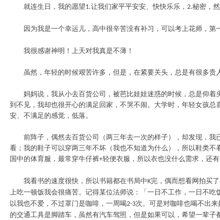
就连生日，我的愿望
让我们家平平安安、快快乐乐，
秘密，
1.
2.
因为我是一个幸运儿，高中很辛苦没有补习，可以考上花师，第
我很感谢神明！上天对我真是不薄！
虽然，年轻的时候艰苦许多，但是，在紧要关头，总是有很多贵
妈妈说，我从小去百货公司，被芭比娃娃迷惑的时候，总是仰着
到不见，我却也很开心的满足回家，不哭不闹。大学时，年轻女孩总
安、不满足的感觉，低落。
前阵子，偶然去百货公司（两三年去一次的样子），却发现，我
看；我的鞋子可以穿两三年不坏（我也不知道为什么），所以鞋类不
国中的体育服，最常穿牛仔裤
轻便衣服，所以衣也没什么需求，还有
+
我看书的速度很快，所以书籍都在书局中
完，偶而想看网拍买了
K
上吃一顿饭我会很痛苦。记得某位法师说：「一日不工作，一日不吃
以我也不爱，不过罩门是咖啡，一周喝
次。可是对咖啡也喝不出来
2-3
的交通工具是脚踏车，虽然有汽车驾照，但是如果可以，希望一辈子