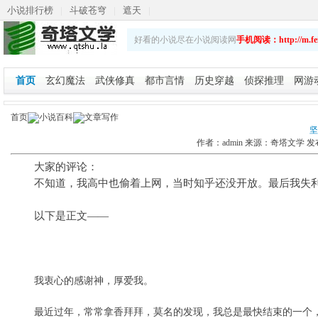
小说排行榜
|
斗破苍穹
|
遮天
|
斗破苍穹之重生萧炎
|
乡野春潮
|
斗破苍穹续集
|
好看的小说尽在小说阅读网
手机阅读：http://m.fei
娇艳人生
首页
玄幻魔法
武侠修真
都市言情
历史穿越
侦探推理
网游
首页
小说百科
文章写作
坚
作者：
admin
来源：
奇塔文学
发
大家的评论：
不知道，我高中也偷着上网，当时知乎还没开放。最后我失
以下是正文——
我衷心的感谢神，厚爱我。
最近过年，常常拿香拜拜，莫名的发现，我总是最快结束的一个