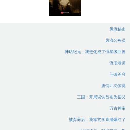
风流秘史
风流公务员
神话纪元，我进化成了恒星级巨兽
流氓老师
斗破苍穹
唐俏儿沈惊觉
三国：开局误认吕布为岳父
万古神帝
被弃养后，我靠玄学直播爆红了