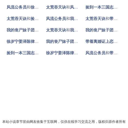
风流公务员
和
徐岁宁姜泽陈律
太荒吞天诀
小说对比
和
风流公务员
小说对比
捡到一本三国志
和
风流
太荒吞天诀
和
捡到一本三国志
风流公务员
小说对比
和
我的丧尸妹子团
太荒吞天诀
小说对比
和
带着离婚证上恋综，豪门前夫失控了
我的丧尸妹子团
和
徐岁宁姜泽陈律
太荒吞天诀
和
小说对比
我的丧尸妹子团
小说对比
我的丧尸妹子团
和
捡到
徐岁宁姜泽陈律
和
捡到一本三国志
小说对比
我的丧尸妹子团
和
带着离婚证上恋综，豪门前
带着离婚证上恋综，豪门前夫失控了
捡到一本三国志
和
带着离婚证上恋综，豪门前夫失控了
徐岁宁姜泽陈律
和
太荒吞天诀
风流公务员
小说对比
小说对比
和
带着离婚证上恋综，豪门前夫失控了
本站小说章节皆由网友收集于互联网，仅供在线学习交流之用，版权归原作者所有