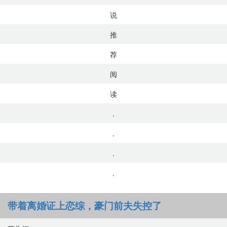
说
推
荐
阅
读
.
.
.
.
带着离婚证上恋综，豪门前夫失控了