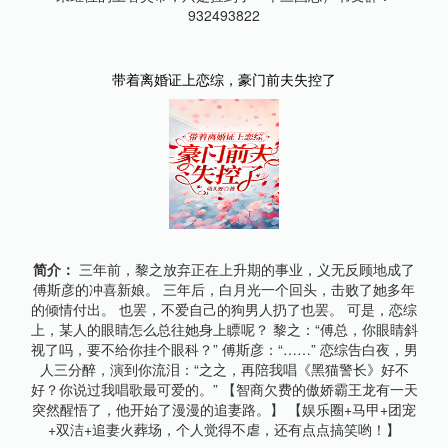
932493822
带着离婚证上恋综，豪门前夫失控了
简介：
三年前，黎之放弃正在上升期的事业，义无反顾地成了
傅斯彦的冲喜新娘。 三年后，白月光一个回头，击败了她多年
的倾情付出。 也罢，不爱自己的狗男人扔了也罢。 可是，恋综
上，某人的眼睛怎么总往她身上瞟呢？ 黎之：“傅总，你眼睛斜
视了吗，要不给你挂个眼科？” 傅斯彦：“……” 恋综告白夜，男
人三分醉，演到你流泪：“之之，再陪我唱《黑猫警长》好不
好？你说过我唱歌最可爱的。” 【智商欠费的傲娇霸王龙有一天
突然醒悟了，他开始了漫漫的追妻路。】 【娱乐圈+马甲+团宠
+双洁+追妻火葬场，个人觉得不虐，还有点点搞笑哟！】