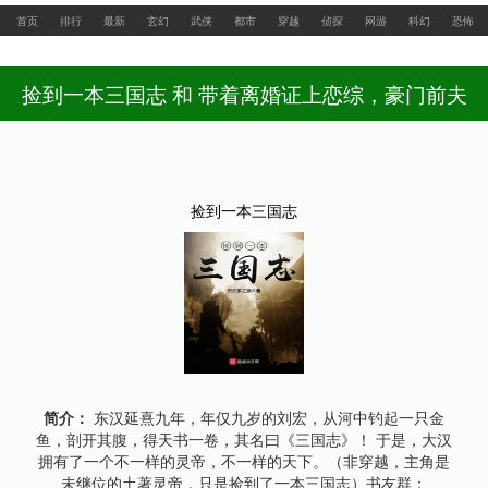
最新网址：www.feishuwx.la
首页
排行
最新
玄幻
武侠
都市
穿越
侦探
网游
科幻
恐怖
捡到一本三国志 和 带着离婚证上恋综，豪门前夫
失控了 小说 对比
捡到一本三国志
简介：
东汉延熹九年，年仅九岁的刘宏，从河中钓起一只金
鱼，剖开其腹，得天书一卷，其名曰《三国志》！ 于是，大汉
拥有了一个不一样的灵帝，不一样的天下。（非穿越，主角是
未继位的土著灵帝，只是捡到了一本三国志）书友群：