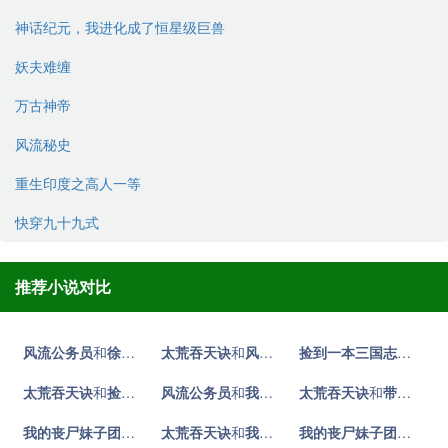
神话纪元，我进化成了恒星级巨兽
妖夫难缠
万古神帝
风流秘史
重生印度之高人一等
快穿九十九式
推荐小说对比
风流公务员
和
徐岁宁姜泽陈律
太荒吞天诀
小说对比
和
风流公务员
小说对比
捡到一本三国志
和
风流
太荒吞天诀
和
捡到一本三国志
风流公务员
小说对比
和
我的丧尸妹子团
太荒吞天诀
小说对比
和
带着离婚证上恋综，豪门前夫失控了
我的丧尸妹子团
和
徐岁宁姜泽陈律
太荒吞天诀
和
小说对比
我的丧尸妹子团
小说对比
我的丧尸妹子团
和
捡到