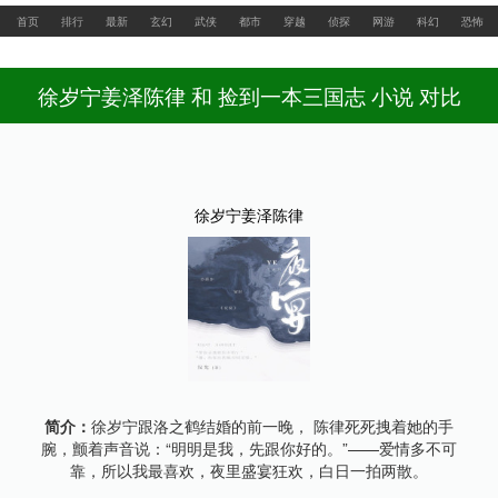
最新网址：www.feishuwx.la
首页
排行
最新
玄幻
武侠
都市
穿越
侦探
网游
科幻
恐怖
徐岁宁姜泽陈律 和 捡到一本三国志 小说 对比
徐岁宁姜泽陈律
简介：
徐岁宁跟洛之鹤结婚的前一晚， 陈律死死拽着她的手
腕，颤着声音说：“明明是我，先跟你好的。”——爱情多不可
靠，所以我最喜欢，夜里盛宴狂欢，白日一拍两散。