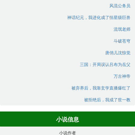
风流公务员
神话纪元，我进化成了恒星级巨兽
流氓老师
斗破苍穹
唐俏儿沈惊觉
三国：开局误认吕布为岳父
万古神帝
被弃养后，我靠玄学直播爆红了
被拒绝后，我成了世一教
小说信息
小说作者