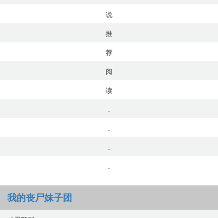
说
推
荐
阅
读
.
.
.
.
我的丧尸妹子团