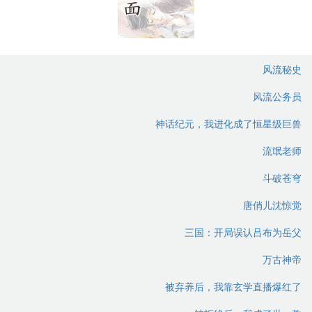
风流秘史
风流公务员
神话纪元，我进化成了恒星级巨兽
流氓老师
斗破苍穹
唐俏儿沈惊觉
三国：开局误认吕布为岳父
万古神帝
被弃养后，我靠玄学直播爆红了