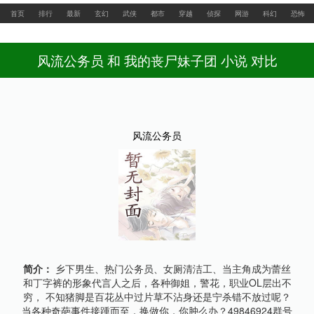
最新网址：www.feishuwx.la
首页
排行
最新
玄幻
武侠
都市
穿越
侦探
网游
科幻
恐怖
风流公务员 和 我的丧尸妹子团 小说 对比
风流公务员
简介：
乡下男生、热门公务员、女厕清洁工、当主角成为蕾丝
和丁字裤的形象代言人之后，各种御姐，警花，职业OL层出不
穷， 不知猪脚是百花丛中过片草不沾身还是宁杀错不放过呢？
当各种奇葩事件接踵而至，换做你，你肿么办？49846924群号