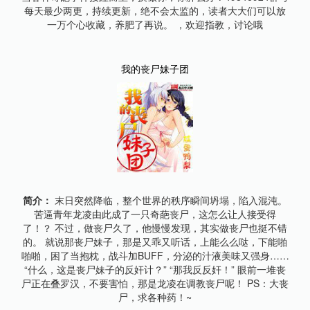
每天最少两更，持续更新，绝不会太监的，读者大大们可以放
一万个心收藏，养肥了再说。 ，欢迎指教，讨论哦
我的丧尸妹子团
简介：
末日突然降临，整个世界的秩序瞬间坍塌，陷入混沌。
苦逼青年龙凌由此成了一只奇葩丧尸，这怎么让人接受得
了！？ 不过，做丧尸久了，他慢慢发现，其实做丧尸也挺不错
的。 就说那丧尸妹子，那是又乖又听话，上能么么哒，下能啪
啪啪，困了当抱枕，战斗加BUFF，分泌的汁液美味又强身……
“什么，这是丧尸妹子的反奸计？” “那我反反奸！” 眼前一堆丧
尸正在叠罗汉，不要害怕，那是龙凌在调教丧尸呢！ PS：大丧
尸，求各种药！~