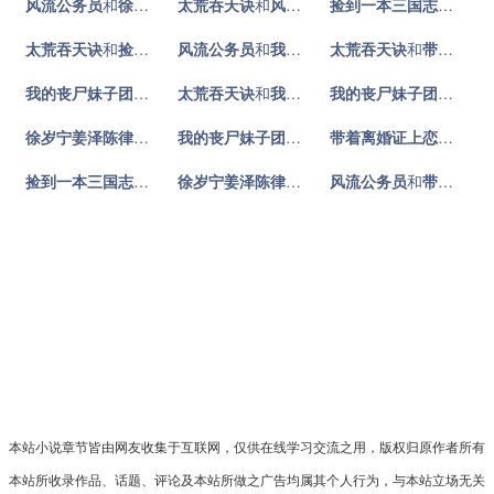
风流公务员
和
徐岁宁姜泽陈律
太荒吞天诀
小说对比
和
风流公务员
小说对比
捡到一本三国志
和
风流
太荒吞天诀
和
捡到一本三国志
风流公务员
小说对比
和
我的丧尸妹子团
太荒吞天诀
小说对比
和
带着离婚证上恋综，豪门前夫失控了
我的丧尸妹子团
和
徐岁宁姜泽陈律
太荒吞天诀
和
小说对比
我的丧尸妹子团
小说对比
我的丧尸妹子团
和
捡到
徐岁宁姜泽陈律
和
捡到一本三国志
小说对比
我的丧尸妹子团
和
带着离婚证上恋综，豪门前
带着离婚证上恋综，豪门前夫失控了
捡到一本三国志
和
带着离婚证上恋综，豪门前夫失控了
徐岁宁姜泽陈律
和
太荒吞天诀
风流公务员
小说对比
小说对比
和
带着离婚证上恋综，豪门前夫失控了
本站小说章节皆由网友收集于互联网，仅供在线学习交流之用，版权归原作者所有
本站所收录作品、话题、评论及本站所做之广告均属其个人行为，与本站立场无关