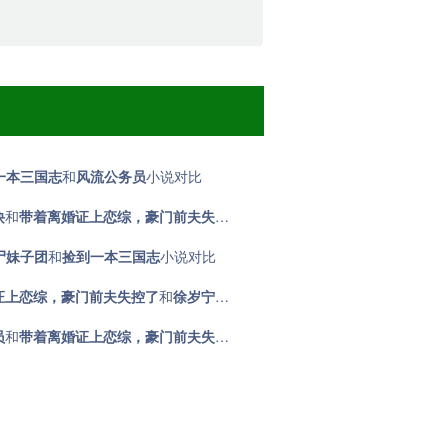
一本三国志
和
风流公务员
小说对比
诀
和
带着离婚证上恋综，豪门前夫失控了
小说对比
尸妹子团
和
捡到一本三国志
小说对比
证上恋综，豪门前夫失控了
对比
和
徐岁宁姜泽陈律
小说对比
员
和
带着离婚证上恋综，豪门前夫失控了
小说对比