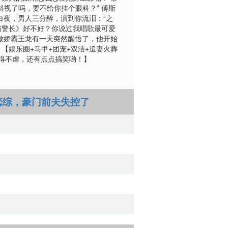
斜视了吗，要不给你挂个眼科？” 傅斯
告白夜，男人三分醉，演到你流泪：“之
猫警长》好不好？你说过我唱歌最可爱
的傲娇霸王龙有一天突然醒悟了，他开始
 【娱乐圈+马甲+团宠+双洁+追妻火葬
得不虐，还有点点搞笑哟！】
恋综，豪门前夫失控了