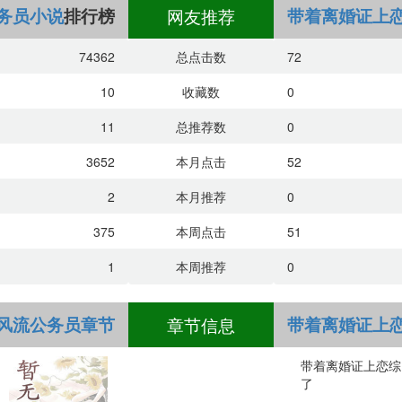
务员小说
排行榜
网友推荐
带着离婚证上
74362
总点击数
72
行榜
10
收藏数
0
11
总推荐数
0
3652
本月点击
52
2
本月推荐
0
375
本周点击
51
1
本周推荐
0
风流公务员章节
章节信息
带着离婚证上
带着离婚证上恋综
了