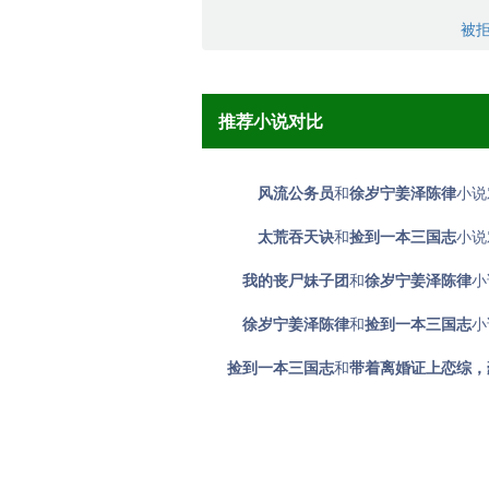
被
推荐小说对比
风流公务员
和
徐岁宁姜泽陈律
小说
太荒吞天诀
和
捡到一本三国志
小说
我的丧尸妹子团
和
徐岁宁姜泽陈律
小
徐岁宁姜泽陈律
和
捡到一本三国志
小
捡到一本三国志
和
带着离婚证上恋综，豪门前