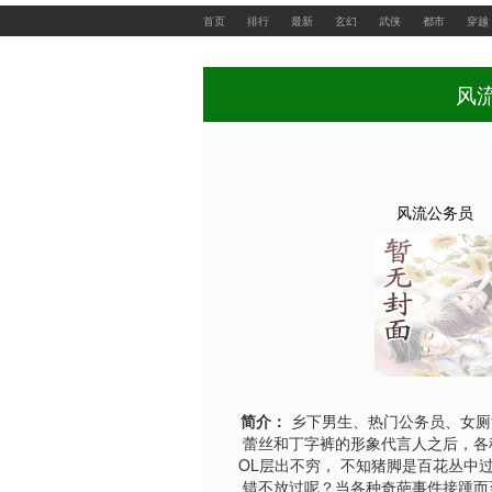
首页
排行
最新
玄幻
武侠
都市
穿越
风
风流公务员
简介：
乡下男生、热门公务员、女厕
蕾丝和丁字裤的形象代言人之后，各
OL层出不穷， 不知猪脚是百花丛中
错不放过呢？当各种奇葩事件接踵而