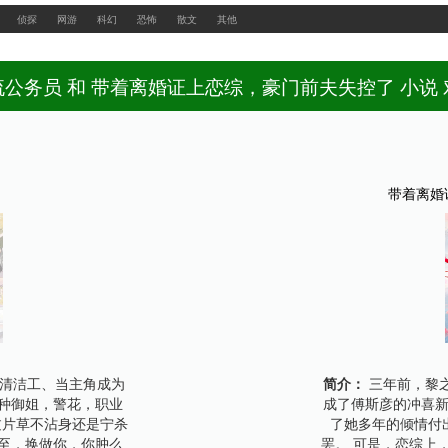
最新网址：www.feishuwx.la
侦探
网游
科幻
恐怖
散文
其他
流公务员 和 带着离婚证上恋综，豪门前夫失控了 小说 
带着离婚
清洁工、当主角成为
简介：
三年前，黎
种御姐，警花，职业
成了傅斯彦的冲喜新
过片草不沾身还是宁杀
了她多年的倾情付
至，换做你，你肿么
罢。 可是，恋综上