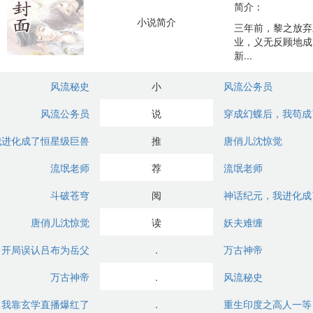
简介：
小说简介
三年前，黎之放弃
业，义无反顾地成
新...
风流秘史
小
风流公务员
风流公务员
说
穿成幻蝶后，我苟成
我进化成了恒星级巨兽
推
唐俏儿沈惊觉
流氓老师
荐
流氓老师
斗破苍穹
阅
神话纪元，我进化成
唐俏儿沈惊觉
读
妖夫难缠
：开局误认吕布为岳父
.
万古神帝
万古神帝
.
风流秘史
，我靠玄学直播爆红了
.
重生印度之高人一等