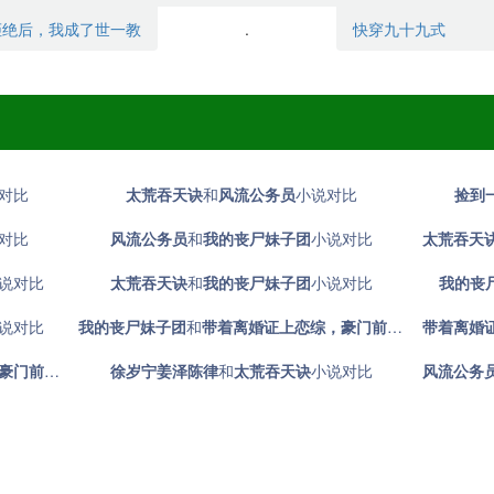
拒绝后，我成了世一教
.
快穿九十九式
对比
太荒吞天诀
和
风流公务员
小说对比
捡到
对比
风流公务员
和
我的丧尸妹子团
小说对比
太荒吞天
说对比
太荒吞天诀
和
我的丧尸妹子团
小说对比
我的丧
说对比
我的丧尸妹子团
和
带着离婚证上恋综，豪门前夫失控了
带着离婚
小说
夫失控了
小说对比
徐岁宁姜泽陈律
和
太荒吞天诀
小说对比
风流公务