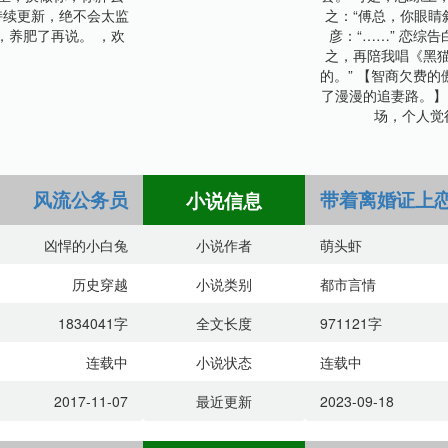
，持续更新，绝不会太监
之：“傅总，你眼睛
，养肥了再说。 ，欢
彦：“……” 恋综
之，再陪我唱《黑
的。” 【智商欠费
了漫漫的追妻路。】
场，个人觉
风流公务员
带着离婚证上
小说信息
凶悍的小白兔
小说作者
萌头虾
历史穿越
小说类别
都市言情
1834041字
全文长度
971121字
连载中
小说状态
连载中
2017-11-07
最近更新
2023-09-18