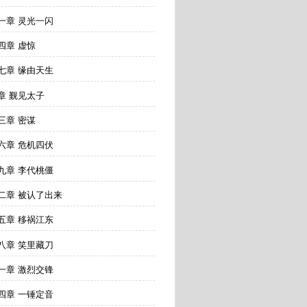
一章 灵光一闪
四章 虚惊
七章 缘由天生
章 觐见太子
三章 密谋
六章 危机四伏
九章 李代桃僵
二章 被认了出来
五章 移祸江东
八章 笑里藏刀
一章 激烈交锋
四章 一锤定音