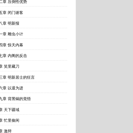
二章 压倒性优势
五章 闭门谢客
八章 明新报
一章 雕虫小计
四章 惊天内幕
七章 内阁的反击
章 笑里藏刀
三章 明新居士的狂言
六章 以退为进
九章 背黑锅的觉悟
章 天下疆域
章 忙里偷闲
章 激辩