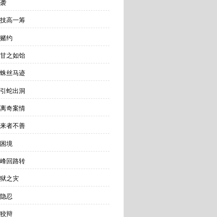
遇袭
 技高一筹
 赌约
 甘之如饴
 蛛丝马迹
 引蛇出洞
 离奇案情
 来者不善
 困境
 峰回路转
牢狱之灾
 隐忍
 狡辩