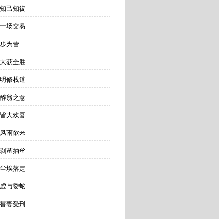
 知己知彼
 一场交易
步步为营
 大获全胜
 明修栈道
 醉翁之意
 皆大欢喜
 风雨欲来
 剥茧抽丝
 尘埃落定
 虚与委蛇
 替妻受刑