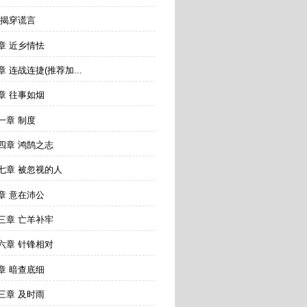
 揭穿谎言
章 近乡情怯
 连战连捷(推荐加...
章 往事如烟
一章 制度
四章 鸿鹄之志
七章 被忽视的人
章 意在沛公
三章 亡羊补牢
六章 针锋相对
章 暗查底细
三章 及时雨