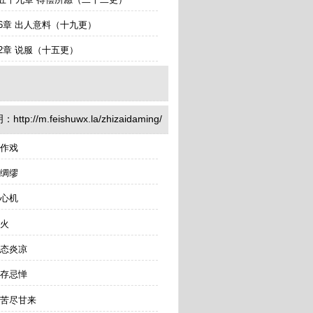
456章 出人意料（十九更）
452章 说服（十五更）
://m.feishuwx.la/zhizaidaming/
场作戏
雨绸缪
尽心机
怒火
世态炎凉
心存忌惮
 苦尽甘来