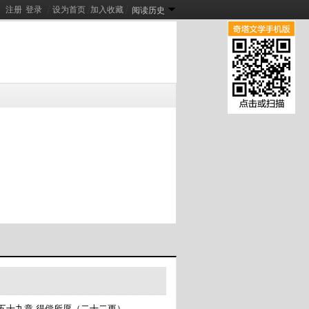
注册
登录
┊
设为首页
┊
加入收藏
┊
阅读历史
阴！
穿成农家小福星，全家反派都慌了
[
新
]
[
新
]
穿八零睡了男主后，炮灰女配不认账了
新
]
[
新
]
五十九章 得偿所愿（二十二更）