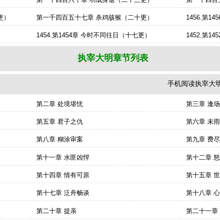
更）
第一千四百五十七章 杀鸡骇猴（二十更）
1456.第1
1454.第1454章 今时不同往日（十七更）
1452.第1
执宰大明章节列表
手机阅读执宰大明：http
第二章 处境堪忧
第三章 逢
第五章 君子之仇
第六章 未
第八章 糊涂审案
第九章 费
第十一章 水匪凶悍
第十二章 
第十四章 情有可原
第十五章 
第十七章 泛舟畅谈
第十八章 
第二十章 提亲
第二十一章