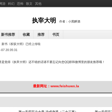
网游
科幻
恐怖
散文
其他
分
享执宰大明
执宰大明
作者：小黑醉酒
新书推荐
收藏
推荐
书页
腾，高冷首长宠宠宠
复仇全村，开局拿捏仇人娇妻
凡人修仙，谁能比我极阴更
：
新书《权驭大明》已经上传啦
[
新
]
[
新
]
，我有颜有钱有空间勿扰
-07 20:35:31
穹武溯途
赵老驴和杏花村的女人们
[
新
]
[
新
]
[
你
盗墓：人在九门，系统非说是洪荒
咸山骨祠
[
新
]
[
新
]
[
新
]
要是觉得《执宰大明》还不错的话请不要忘记向您QQ群和微博里的朋友推荐哦！
最新网址：www.feishuwx.la
第一千四百六十章 功成身退（二十三更）
第一千四百