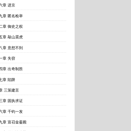
六章 进京
九章 匿名检举
二章 御史之权
五章 敲山震虎
八章 意想不到
一章 失窃
四章 出奇制胜
七章 陷阱
章 三策建言
三章 固执求证
六章 千钧一发
九章 宣召金銮殿