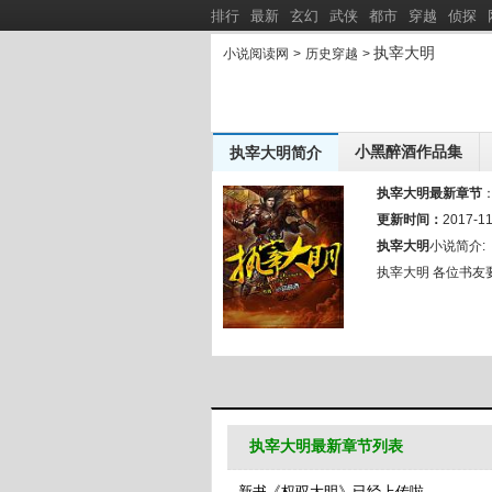
排行
最新
玄幻
武侠
都市
穿越
侦探
执宰大明
小说阅读网
>
历史穿越
>
小黑醉酒作品集
执宰大明简介
小辣椒闹
小黑醉酒作品集：
新书推荐：
执宰大明最新章节
顾总别失控！太太二嫁你叔正孕吐呢
更新时间：
重回七零
2017-11
[
新
]
执宰大明
小说简介:
排球恋爱多线进行中
我要收了
[
新
]
执宰大明 各位书友
执宰大明最新章节列表
新书《权驭大明》已经上传啦