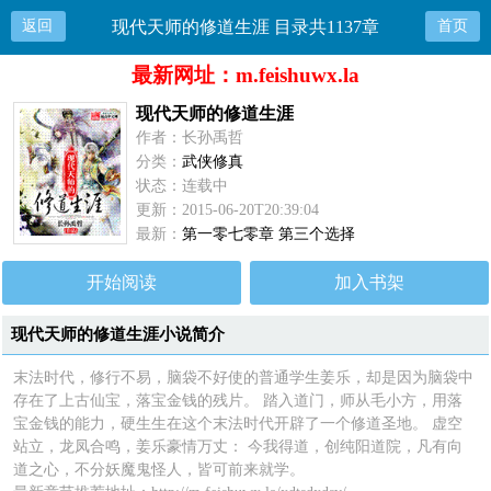
返回
现代天师的修道生涯 目录共1137章
首页
最新网址：m.feishuwx.la
现代天师的修道生涯
作者：长孙禹哲
分类：
武侠修真
状态：连载中
更新：2015-06-20T20:39:04
最新：
第一零七零章 第三个选择
开始阅读
加入书架
现代天师的修道生涯小说简介
末法时代，修行不易，脑袋不好使的普通学生姜乐，却是因为脑袋中
存在了上古仙宝，落宝金钱的残片。 踏入道门，师从毛小方，用落
宝金钱的能力，硬生生在这个末法时代开辟了一个修道圣地。 虚空
站立，龙凤合鸣，姜乐豪情万丈： 今我得道，创纯阳道院，凡有向
道之心，不分妖魔鬼怪人，皆可前来就学。