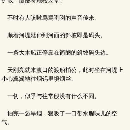
扩散，慢慢将炮楼笼罩。
不时有人咳嗽骂骂咧咧的声音传来。
顺着河堤延伸到河面的斜坡即是码头。
一条大木船正停靠在简陋的斜坡码头边。
天刚亮就来渡口的渡船梢公，此时坐在河堤上
小心翼翼地往烟锅里填烟丝。
一切，似乎与往常般没有什么不同。
抽完一袋旱烟，狠吸了一口带水腥味儿的空
气。