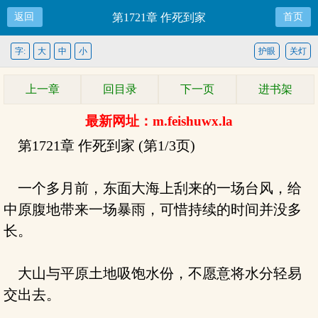
返回
第1721章 作死到家
首页
字:
大
中
小
护眼
关灯
上一章
回目录
下一页
进书架
最新网址：m.feishuwx.la
第1721章 作死到家 (第1/3页)
一个多月前，东面大海上刮来的一场台风，给
中原腹地带来一场暴雨，可惜持续的时间并没多
长。
大山与平原土地吸饱水份，不愿意将水分轻易
交出去。