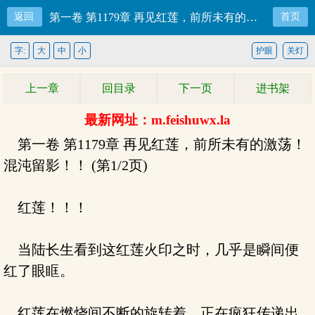
返回
第一卷 第1179章 再见红莲，前所未有的激荡！混沌留影！！
首页
字:
大
中
小
护眼
关灯
上一章
回目录
下一页
进书架
最新网址：m.feishuwx.la
第一卷 第1179章 再见红莲，前所未有的激荡！
混沌留影！！ (第1/2页)
红莲！！！
当陆长生看到这红莲火印之时，几乎是瞬间便
红了眼眶。
红莲在燃烧间不断的旋转着，正在疯狂传递出