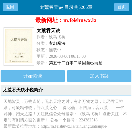
返回
太荒吞天诀 目录共5205章
首页
最新网址：m.feishuwx.la
太荒吞天诀
作者：铁马飞桥
分类：
玄幻魔法
状态：连载中
更新：2026-08-06T06:15:00
最新：
第五千二百零二章因自己而起
开始阅读
加入书架
太荒吞天诀小说简介
天地皆灵，万物皆苟，无名天地之时，有名万物之母，此乃吞天神
鼎，可凝精作物，并八荒之心。 得此鼎，吞四海，容八荒……一代
邪神，踏天之路！关注微信公众号搜索：《铁马飞桥》点击关注，不
定时有剧情方面的更新！ 公布一个群号：224382518
最新章节推荐地址：
http://m.feishuwx.la/taihuangtuntianjue/