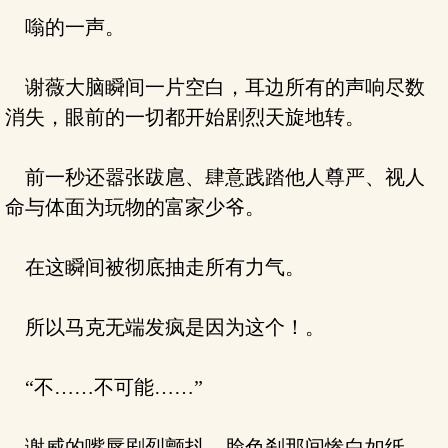
嗡的一声。
谢薇大脑瞬间一片空白，耳边所有的声响尽数
消失，眼前的一切都开始剧烈天旋地转。
前一秒还嚣张跋扈、肆意践踏他人尊严、视人
命与体面为玩物的富家少爷。
在这瞬间被彻底抽走所有力气。
所以马克无端发疯是因为这个！。
“不……不可能……”
谢威的嘴唇剧烈颤抖，脸色刹那间惨白如纸，