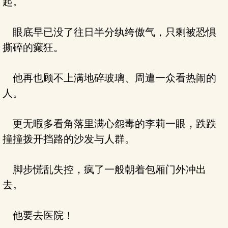
起。
眼底早已没了往日半分纨绔傲气，只剩被恐惧
撕碎的癫狂。
他再也顾不上满地碎玻璃、周遭一众看热闹的
人。
更无暇多看角落里满心怨毒的李莉一眼，跌跌
撞撞拨开挡路的沙发与人群。
脚步慌乱失控，疯了一般朝着包厢门外冲出
去。
他要去医院！