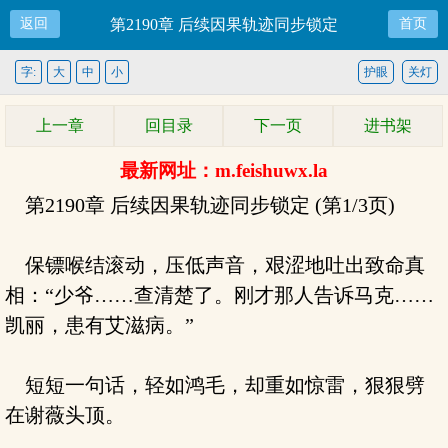
返回
第2190章 后续因果轨迹同步锁定
首页
字:
大
中
小
护眼
关灯
上一章
回目录
下一页
进书架
最新网址：m.feishuwx.la
第2190章 后续因果轨迹同步锁定 (第1/3页)
保镖喉结滚动，压低声音，艰涩地吐出致命真
相：“少爷……查清楚了。刚才那人告诉马克……
凯丽，患有艾滋病。”
短短一句话，轻如鸿毛，却重如惊雷，狠狠劈
在谢薇头顶。