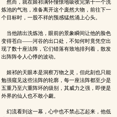
然而，就在姬祁满怀憧憬地吸收完第十一个洗
炼池的气泡，准备离开这个庞然大物，前往下一
个目标时，一股不祥的预感猛然涌上心头。
当他踏出洗炼池，眼前的景象瞬间让他的脸色
变得苍白——河谷的出口处，不知何时竟凭空出
现了数十座法阵，它们错落有致地排列着，散发
出阵阵令人心悸的波动。
姬祁的天眼本是洞察万物之灵，但此刻也只能
勉强窥见这些法阵的轮廓，每一座法阵都至少是
五重乃至六重阵环的级别，其威力之强，即便是
外界的仙人也不敢小觑。
幻流看到这一幕，心中也不禁忐忑起来，他低