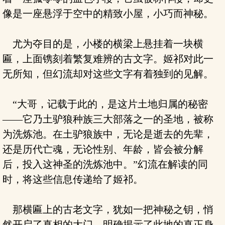
像是一座悬浮于空中的精致小屋，小巧而神秘。
尤为夺目的是，小楼的横梁上悬挂着一块横
匾，上面镌刻着繁复难辨的古文字。姬祁对此一
无所知，但幻流却对这些文字有着独到的见解。
“大哥，记载于此的，是这片土地归属的秘密
——它乃土驴狼种族三大部落之一的圣地，被称
为洗炼池。在土驴狼族中，无论是逝去的先辈，
还是历代亡魂，无论性别、年龄，皆会被分解
后，投入这神圣的洗炼池中。”幻流在解读的同
时，将这些信息传递给了姬祁。
那横匾上的古老文字，犹如一把神秘之钥，悄
然开启了真相的大门，明确揭示了此地的真正身