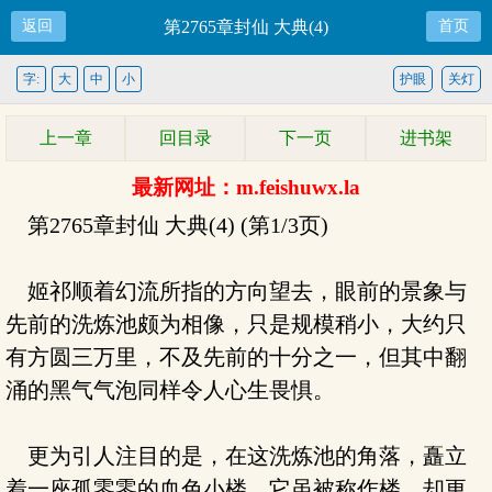
返回
第2765章封仙 大典(4)
首页
字:
大
中
小
护眼
关灯
上一章
回目录
下一页
进书架
最新网址：m.feishuwx.la
第2765章封仙 大典(4) (第1/3页)
姬祁顺着幻流所指的方向望去，眼前的景象与
先前的洗炼池颇为相像，只是规模稍小，大约只
有方圆三万里，不及先前的十分之一，但其中翻
涌的黑气气泡同样令人心生畏惧。
更为引人注目的是，在这洗炼池的角落，矗立
着一座孤零零的血色小楼，它虽被称作楼，却更