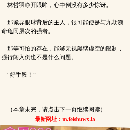
林哲羽睁开眼眸，心中倒没有多少惊讶。
那诡异眼球背后的主人，很可能便是与九劫溯
命龟同层次的强者。
那等可怕的存在，能够无视黑狱虚空的限制，
强行闯入倒也不是什么问题。
“好手段！”
（本章未完，请点击下一页继续阅读）
最新网址：m.feishuwx.la