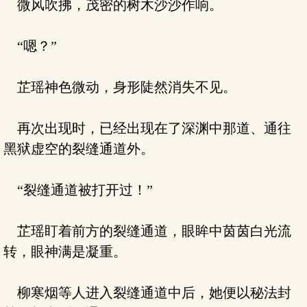
微风吹拂，茂密的树木沙沙作响。
“嗯？”
芷瑶神色微动，身形陡然消失不见。
再次出现时，已经出现在了深渊中那道、通往
黑狱虚空的裂缝通道外。
“裂缝通道被打开过！”
芷瑶盯着前方的裂缝通道，眼眸中茵茵白光流
转，眼神满是凝重。
柳寒烟等人进入裂缝通道中后，她便以秘法封