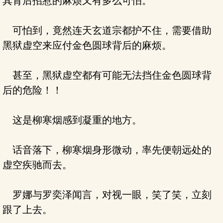
其背后招惹的麻烦又有多么可怕。
可怕到，竟然连天玄道宗都护不住，需要借助
黑狱虚空来应付金色圆球背后的麻烦。
甚至，黑狱虚空都有可能无法挡住金色圆球背
后的危险！！
这是柳寒烟感到凝重的地方。
话音落下，柳寒烟身形微动，率先便朝远处的
虚空疾驰而去。
罗娜与罗奕泽闻言，对视一眼，笑了笑，立刻
跟了上去。