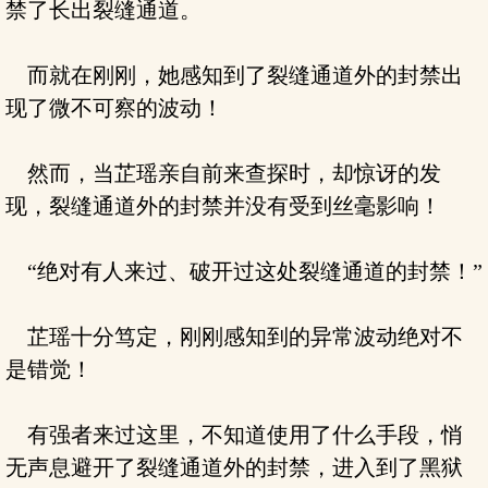
禁了长出裂缝通道。
而就在刚刚，她感知到了裂缝通道外的封禁出
现了微不可察的波动！
然而，当芷瑶亲自前来查探时，却惊讶的发
现，裂缝通道外的封禁并没有受到丝毫影响！
“绝对有人来过、破开过这处裂缝通道的封禁！”
芷瑶十分笃定，刚刚感知到的异常波动绝对不
是错觉！
有强者来过这里，不知道使用了什么手段，悄
无声息避开了裂缝通道外的封禁，进入到了黑狱