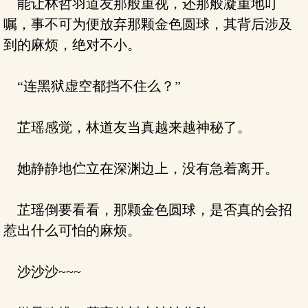
能让林哲羽道友那般重视，还那般凝重地叮
嘱，事不可为便放弃那颗金色圆球，其背后涉及
到的麻烦，绝对不小。
“连黑狱虚空都挡不住么？”
芷瑶感觉，林道友当真越来越神秘了。
她静静地伫立在深渊边上，没有急着离开。
芷瑶倒要看看，那颗金色圆球，是否真的会招
惹出什么可怕的麻烦。
沙沙沙~~~