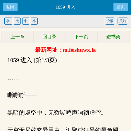
返回
1059 进入
首页
字:
大
中
小
护眼
关灯
上一章
回目录
下一页
进书架
最新网址：m.feishuwx.la
1059 进入 (第1/3页)
……
嘶嘶嘶——
黑暗的虚空中，无数嘶鸣声响彻虚空。
无穷无尽的奇异黑虫，汇聚成狂暴的黑色飓