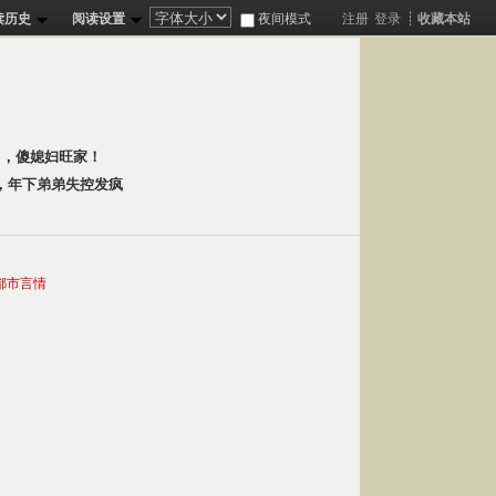
读历史
阅读设置
夜间模式
注册
登录
┊
收藏本站
分
88，傻媳妇旺家！
，年下弟弟失控发疯
 都市言情