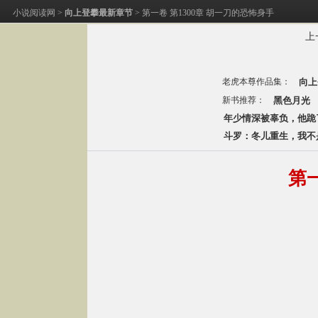
小说阅读网
>
向上登攀最新章节
> 第一卷 第1300章 胡一刀的恐怖身手
上
老虎本尊作品集：
向上
新书推荐：
黑色月光
年少情深被辜负，他跪
斗罗：冬儿重生，我不
第