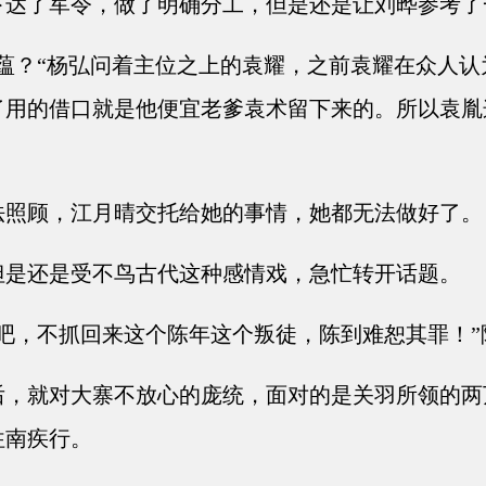
达了军令，做了明确分工，但是还是让刘晔参考了
蕴？“杨弘问着主位之上的袁耀，之前袁耀在众人认
了用的借口就是他便宜老爹袁术留下来的。所以袁胤
照顾，江月晴交托给她的事情，她都无法做好了。
是还是受不鸟古代这种感情戏，急忙转开话题。
吧，不抓回来这个陈年这个叛徒，陈到难恕其罪！”
，就对大寨不放心的庞统，面对的是关羽所领的两
往南疾行。