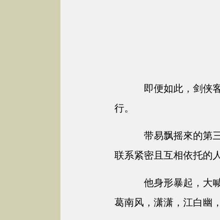
即便如此，剑侠客
行。
带易飘摇來的第三
联系紧密且互相依托的
他身形暴起，大喊
葛南风，潇潇，江白幽