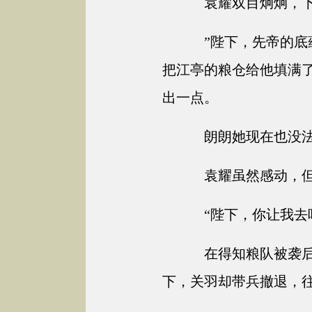
袁耀双目炯炯，下
”陛下，先帝的底
把江亭的粮仓给他填满
出一点。
朗朗她现在也没法
袁耀虽然感动，但
“陛下，你让我去
在得知粮队被袭后
下，关羽却带兵撤退，