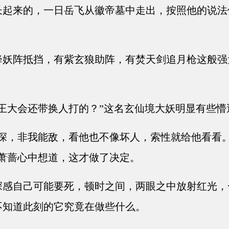
起来的，一日岳飞从徽帝墓中走出，按照他的说法
妖阵抵挡，有紫玄狼助阵，有焚天剑追月枪这般强
王大会还带换人打的？”这名玄仙境大妖明显有些懵
深，非我能敌，看他也不像坏人，索性就给他看看
萧蔷心中想道，这才做了决定。
感自己可能要死，顿时之间，两眼之中放射红光，
不知道此刻的它究竟在做些什么。