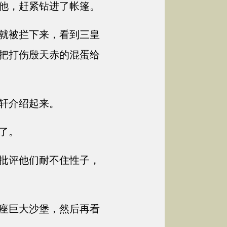
他，赶紧钻进了帐篷。
就被拦下来，看到三皇
把打伤殷天赤的混蛋给
轩介绍起来。
了。
批评他们耐不住性子，
座巨大沙堡，然后再看