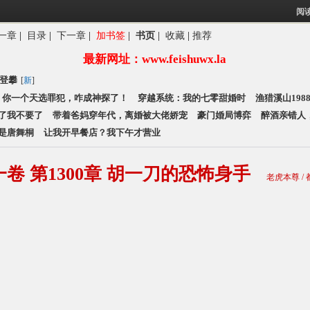
阅
一章
|
目录
|
下一章
|
加书签
|
书页
|
收藏
|
推荐
享向上登攀
最新网址：www.feishuwx.la
登攀
[
新
]
你一个天选罪犯，咋成神探了！
穿越系统：我的七零甜婚时
渔猎溪山19
了我不要了
带着爸妈穿年代，离婚被大佬娇宠
豪门婚局博弈
醉酒亲错人
是唐舞桐
让我开早餐店？我下午才营业
一卷 第1300章 胡一刀的恐怖身手
老虎本尊 /