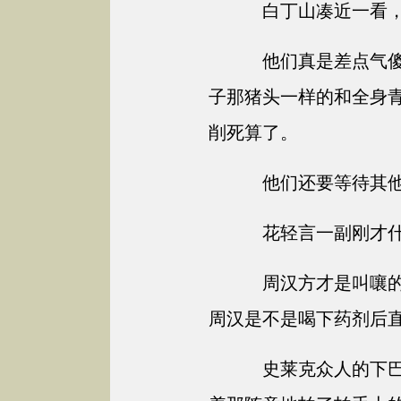
白丁山凑近一看，
他们真是差点气傻
子那猪头一样的和全身
削死算了。
他们还要等待其他
花轻言一副刚才什
周汉方才是叫嚷的
周汉是不是喝下药剂后
史莱克众人的下巴