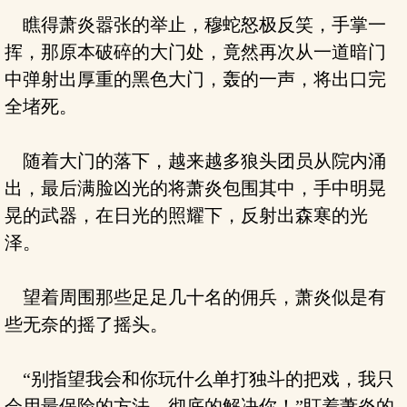
瞧得萧炎嚣张的举止，穆蛇怒极反笑，手掌一
挥，那原本破碎的大门处，竟然再次从一道暗门
中弹射出厚重的黑色大门，轰的一声，将出口完
全堵死。
随着大门的落下，越来越多狼头团员从院内涌
出，最后满脸凶光的将萧炎包围其中，手中明晃
晃的武器，在日光的照耀下，反射出森寒的光
泽。
望着周围那些足足几十名的佣兵，萧炎似是有
些无奈的摇了摇头。
“别指望我会和你玩什么单打独斗的把戏，我只
会用最保险的方法，彻底的解决你！”盯着萧炎的