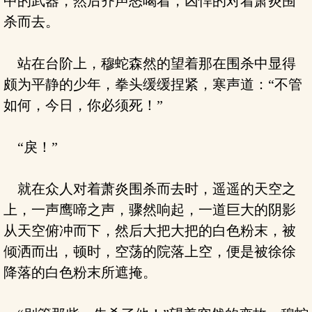
中的武器，然后齐声怒喝着，凶悍的对着萧炎围
杀而去。
站在台阶上，穆蛇森然的望着那在围杀中显得
颇为平静的少年，拳头缓缓捏紧，寒声道：“不管
如何，今日，你必须死！”
“戾！”
就在众人对着萧炎围杀而去时，遥遥的天空之
上，一声鹰啼之声，骤然响起，一道巨大的阴影
从天空俯冲而下，然后大把大把的白色粉末，被
倾洒而出，顿时，空荡的院落上空，便是被徐徐
降落的白色粉末所遮掩。