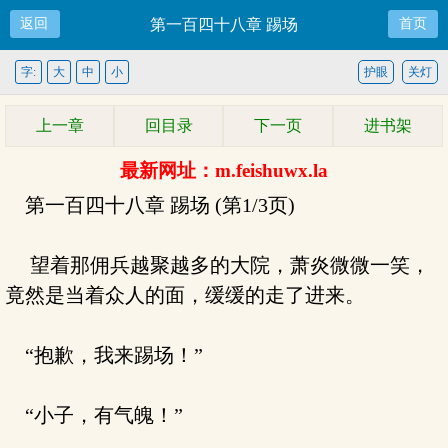
返回
第一百四十八章 踢场
首页
字:
大
中
小
护眼
关灯
上一章
回目录
下一页
进书架
最新网址：m.feishuwx.la
第一百四十八章 踢场 (第1/3页)
望着那佣兵越聚越多的大院，萧炎微微一笑，
竟然是当着众人的面，缓缓的走了进来。
“抱歉，我来踢场！”
“小子，有气魄！”