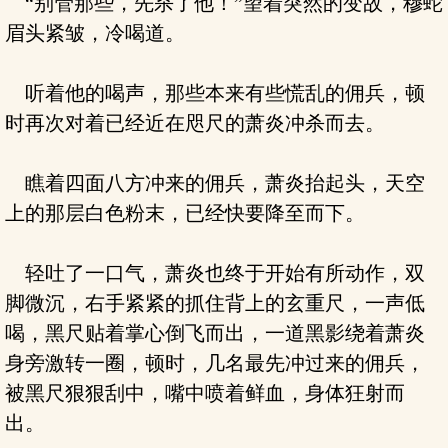
“别管那些，先杀了他！”望着突然的变故，穆蛇
眉头紧皱，冷喝道。
听着他的喝声，那些本来有些慌乱的佣兵，顿
时再次对着已经近在咫尺的萧炎冲杀而去。
瞧着四面八方冲来的佣兵，萧炎抬起头，天空
上的那层白色粉末，已经快要降至而下。
轻吐了一口气，萧炎也终于开始有所动作，双
脚微沉，右手紧紧的抓住背上的玄重尺，一声低
喝，黑尺贴着掌心倒飞而出，一道黑影绕着萧炎
身旁激转一圈，顿时，几名最先冲过来的佣兵，
被黑尺狠狠刮中，嘴中喷着鲜血，身体狂射而
出。