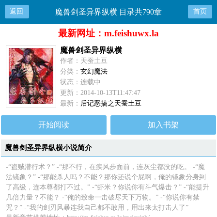
返回
魔兽剑圣异界纵横 目录共790章
首页
最新网址：m.feishuwx.la
魔兽剑圣异界纵横
作者：天蚕土豆
分类：
玄幻魔法
状态：连载中
更新：2014-10-13T11:47:47
最新：
后记恶搞之天蚕土豆
开始阅读
加入书架
魔兽剑圣异界纵横小说简介
-“盗贼潜行术？” -“那不行，在疾风步面前，连灰尘都没的吃。 -“魔
法镜象？” -“那能杀人吗？不能？那你还说个屁啊，俺的镜象分身到
了高级，连本尊都打不过。” -“虾米？你说你有斗气爆击？” -“能提升
几倍力量？不能？ -“俺的致命一击破尽天下万物。” -“你说你有禁
咒？” -“我的剑刃风暴连我自己都不敢用，用出来太打击人了”