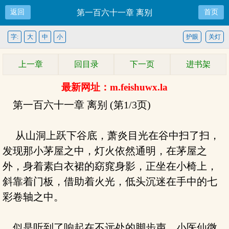
返回
第一百六十一章 离别
首页
字:
大
中
小
护眼
关灯
上一章
回目录
下一页
进书架
最新网址：m.feishuwx.la
第一百六十一章 离别 (第1/3页)
从山洞上跃下谷底，萧炎目光在谷中扫了扫，
发现那小茅屋之中，灯火依然通明，在茅屋之
外，身着素白衣裙的窈窕身影，正坐在小椅上，
斜靠着门板，借助着火光，低头沉迷在手中的七
彩卷轴之中。
似是听到了响起在不远处的脚步声，小医仙微