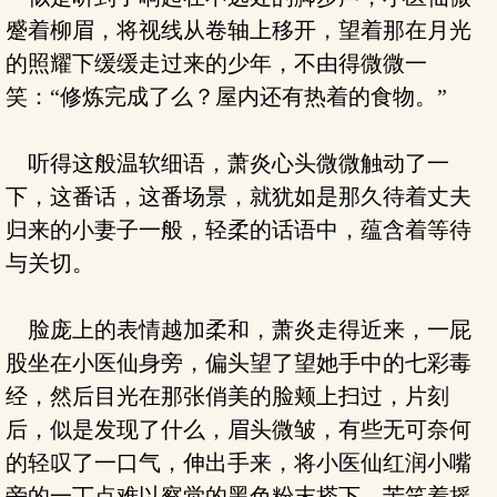
蹙着柳眉，将视线从卷轴上移开，望着那在月光
的照耀下缓缓走过来的少年，不由得微微一
笑：“修炼完成了么？屋内还有热着的食物。”
听得这般温软细语，萧炎心头微微触动了一
下，这番话，这番场景，就犹如是那久待着丈夫
归来的小妻子一般，轻柔的话语中，蕴含着等待
与关切。
脸庞上的表情越加柔和，萧炎走得近来，一屁
股坐在小医仙身旁，偏头望了望她手中的七彩毒
经，然后目光在那张俏美的脸颊上扫过，片刻
后，似是发现了什么，眉头微皱，有些无可奈何
的轻叹了一口气，伸出手来，将小医仙红润小嘴
旁的一丁点难以察觉的黑色粉末搽下，苦笑着摇