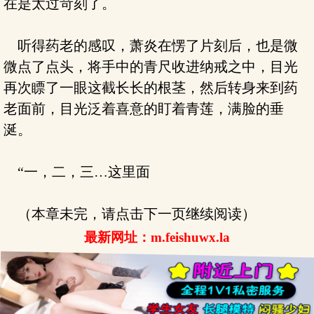
在是太过苛刻了。
听得药老的感叹，萧炎在愣了片刻后，也是微
微点了点头，将手中的青尺收进纳戒之中，目光
再次瞟了一眼这截长长的根茎，然后转身来到药
老面前，目光泛着喜意的盯着青莲，满脸的垂
涎。
“一，二，三…这里面
（本章未完，请点击下一页继续阅读）
最新网址：m.feishuwx.la