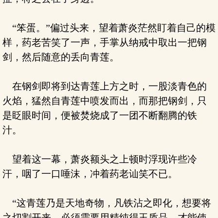
“笨蛋。”偏过头来，望着萧炎茫然盯着自己的模
样，药老苦笑了一声，手掌从纳戒中取出一把钢
剑，然后随意的丢向青莲。
在钢剑即将到达青莲上方之时，一股淡青色的
火焰，猛然自青莲中喷发而出，而那把钢剑，只
是眨眼时间，便被焚烧成了一团不断翻腾的铁
汁。
望着这一幕，萧炎额头之上顿时浮现许些冷
汗，咽了一口唾沫，冲着药老讪笑不已。
“这青莲乃是天地奇物，凡铁沾之即化，想要将
之切割开来，必须需要用精纯得玉质品，才能使