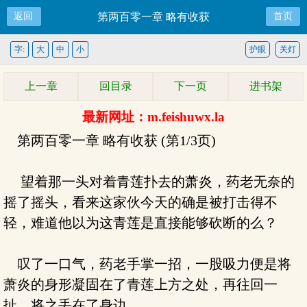
返回
第两百零一章 略有收获
首页
字:
大
中
小
护眼
关灯
上一章
回目录
下一页
进书架
最新网址：m.feishuwx.la
第两百零一章 略有收获 (第1/3页)
望着那一头对着青莲扑去的萧炎，药老无奈的
摇了摇头，看来这家伙今天的确是被打击得不
轻，难道他以为这青莲是直接能够砍断的么？
叹了一口气，药老手掌一招，一股吸力便是将
萧炎的身形凝固在了青莲上方之处，再往回一
扯，将之丢在了身边。