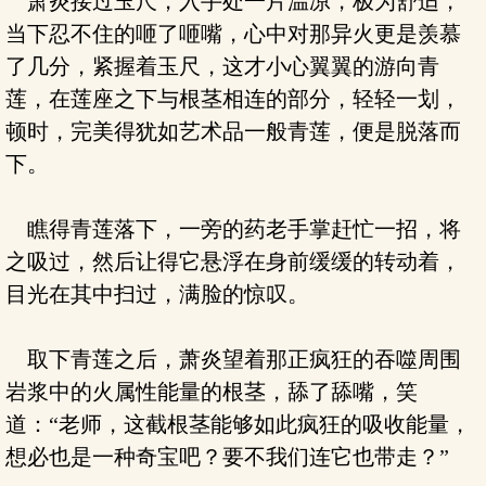
萧炎接过玉尺，入手处一片温凉，极为舒适，
当下忍不住的咂了咂嘴，心中对那异火更是羡慕
了几分，紧握着玉尺，这才小心翼翼的游向青
莲，在莲座之下与根茎相连的部分，轻轻一划，
顿时，完美得犹如艺术品一般青莲，便是脱落而
下。
瞧得青莲落下，一旁的药老手掌赶忙一招，将
之吸过，然后让得它悬浮在身前缓缓的转动着，
目光在其中扫过，满脸的惊叹。
取下青莲之后，萧炎望着那正疯狂的吞噬周围
岩浆中的火属性能量的根茎，舔了舔嘴，笑
道：“老师，这截根茎能够如此疯狂的吸收能量，
想必也是一种奇宝吧？要不我们连它也带走？”