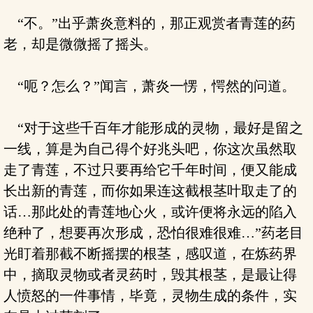
“不。”出乎萧炎意料的，那正观赏者青莲的药
老，却是微微摇了摇头。
“呃？怎么？”闻言，萧炎一愣，愕然的问道。
“对于这些千百年才能形成的灵物，最好是留之
一线，算是为自己得个好兆头吧，你这次虽然取
走了青莲，不过只要再给它千年时间，便又能成
长出新的青莲，而你如果连这截根茎叶取走了的
话…那此处的青莲地心火，或许便将永远的陷入
绝种了，想要再次形成，恐怕很难很难…”药老目
光盯着那截不断摇摆的根茎，感叹道，在炼药界
中，摘取灵物或者灵药时，毁其根茎，是最让得
人愤怒的一件事情，毕竟，灵物生成的条件，实