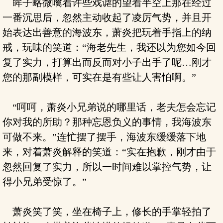
眸子略微噙着许些戏谑的望着半空上那在经过
一番沉思后，忽然主动收起了凌厉气势，并且开
始表达出善意的海波东，萧炎把玩着手指上的纳
戒，玩味的笑道：“海老先生，我还以为您如今回
复了实力，打算出而反而对小子出手了呢…刚才
您的那副模样，可实在是有些让人害怕啊。”
“呵呵，萧炎小兄弟说的哪里话，老夫怎会忘记
你对我的所助？那种忘恩负义的事情，我海波东
可做不来。”连忙摆了摆手，海波东缓缓落下地
来，对着萧炎解释的笑道：“实在抱歉，刚才由于
忽然回复了实力，所以一时间难以掌控气势，让
得小兄弟受惊了。”
萧炎笑了笑，坐在椅子上，修长的手掌轻拍了