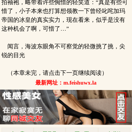
拍袖袍，略带着许些惋惜的轻笑道：“真是有些可
惜了，小子本来也打算想领教一下曾经叱咤加玛
帝国的冰皇的真实实力，现在看来，似乎是没有
这种机会了啊，可惜了…”
闻言，海波东眼角不可察觉的轻微挑了挑，尖
锐的目光
（本章未完，请点击下一页继续阅读）
最新网址：m.feishuwx.la