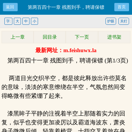
返回
第两百四十一章 残图到手，聘请保镖
首页
字:
大
中
小
护眼
关灯
上一章
回目录
下一页
进书架
最新网址：m.feishuwx.la
第两百四十一章 残图到手，聘请保镖 (第1/3页)
两道目光交织半空，都是彼此释放出许些莫名
的意味，淡淡的寒意缭绕在半空，气氛忽然间变
得略微有些紧绷了起来。
漆黑眸子平静的注视着半空上那随着实力的回
复，似乎也变得更加凌厉以及霸道海波东，萧炎
身子微微后倾，轻靠着椅背，十指交叉着放在身