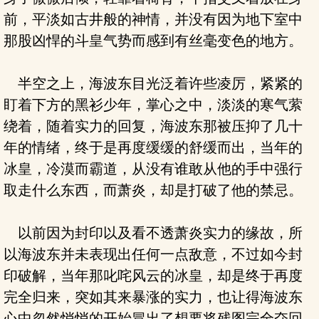
前，平淡如古井般的神情，并没有因为地下室中
那股凶悍的斗皇气势而感到有丝毫变色的地方。
半空之上，海波东目光泛着许些凌厉，紧紧的
盯着下方的黑衫少年，掌心之中，淡淡的寒气萦
绕着，随着实力的回复，海波东那被压抑了几十
年的情绪，终于是再度缓缓的舒缓而出，当年的
冰皇，冷漠而霸道，从没有谁敢从他的手中强行
取走什么东西，而萧炎，却是打破了他的禁忌。
以前因为封印以及看不透萧炎实力的缘故，所
以海波东并未表现出任何一点敌意，不过如今封
印破解，当年那叱咤风云的冰皇，却是终于再度
完全归来，突如其来暴涨的实力，也让得海波东
心中忽然悄悄的开始冒出了想要将残图完全夺回