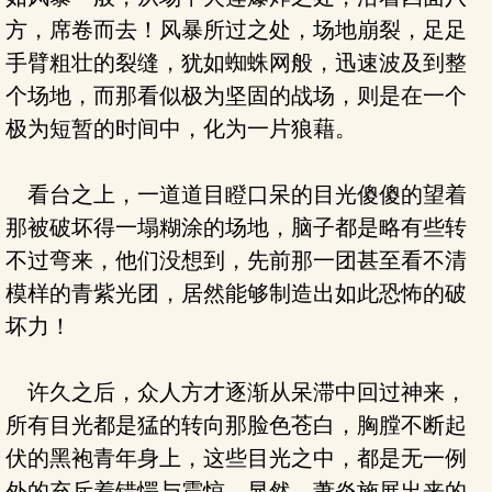
方，席卷而去！风暴所过之处，场地崩裂，足足
手臂粗壮的裂缝，犹如蜘蛛网般，迅速波及到整
个场地，而那看似极为坚固的战场，则是在一个
极为短暂的时间中，化为一片狼藉。
看台之上，一道道目瞪口呆的目光傻傻的望着
那被破坏得一塌糊涂的场地，脑子都是略有些转
不过弯来，他们没想到，先前那一团甚至看不清
模样的青紫光团，居然能够制造出如此恐怖的破
坏力！
许久之后，众人方才逐渐从呆滞中回过神来，
所有目光都是猛的转向那脸色苍白，胸膛不断起
伏的黑袍青年身上，这些目光之中，都是无一例
外的充斥着错愕与震惊，显然，萧炎施展出来的