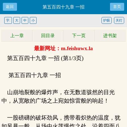
返回
第五百四十九章 一招
首页
字:
大
中
小
护眼
关灯
上一章
回目录
下一页
进书架
最新网址：m.feishuwx.la
第五百四十九章 一招 (第1/3页)
第五百四十九章 一招
山崩地裂般的爆炸声，在无数道骇然的目光
中，从宽敞的广场之上宛如惊雷般的响起！
一股磅礴的破坏劲风，携带着炽热的温度，犹
如风暴一般，从场中火莲爆炸之处，沿着四面八