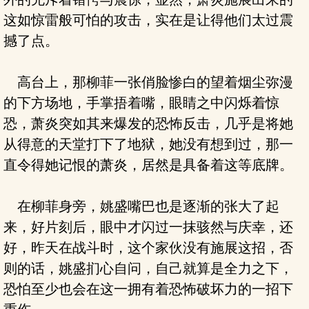
这如惊雷般可怕的攻击，实在是让得他们太过震
撼了点。
高台上，那柳菲一张俏脸惨白的望着烟尘弥漫
的下方场地，手掌捂着嘴，眼睛之中闪烁着惊
恐，萧炎突如其来爆发的恐怖反击，几乎是将她
从得意的天堂打下了地狱，她没有想到过，那一
直令得她记恨的萧炎，居然是具备着这等底牌。
在柳菲身旁，姚盛嘴巴也是逐渐的张大了起
来，好片刻后，眼中才闪过一抹骇然与庆幸，还
好，昨天在战斗时，这个家伙没有施展这招，否
则的话，姚盛扪心自问，自己就算是全力之下，
恐怕至少也会在这一拥有着恐怖破坏力的一招下