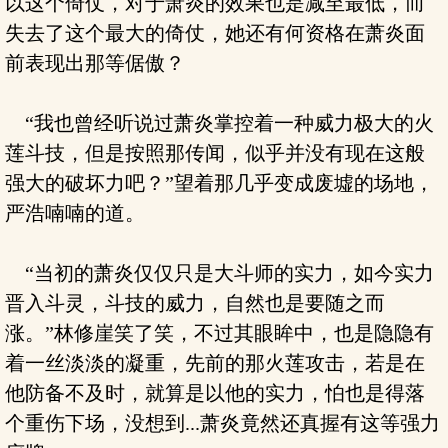
以这个倚仗，对于萧炎的效果也是减至最低，而
失去了这个最大的倚仗，她还有何资格在萧炎面
前表现出那等倨傲？
“我也曾经听说过萧炎掌控着一种威力极大的火
莲斗技，但是按照那传闻，似乎并没有现在这般
强大的破坏力吧？”望着那几乎变成废墟的场地，
严浩喃喃的道。
“当初的萧炎仅仅只是大斗师的实力，如今实力
晋入斗灵，斗技的威力，自然也是要随之而
涨。”林修崖笑了笑，不过其眼眸中，也是隐隐有
着一丝淡淡的凝重，先前的那火莲攻击，若是在
他防备不及时，就算是以他的实力，怕也是得落
个重伤下场，没想到...萧炎竟然还真握有这等强力