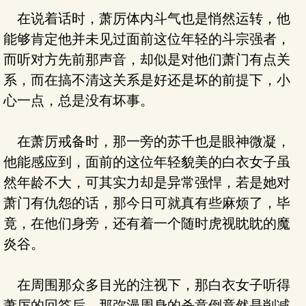
在说着话时，萧厉体内斗气也是悄然运转，他
能够肯定他并未见过面前这位年轻的斗宗强者，
而听对方先前那声音，却似是对他们萧门有点关
系，而在搞不清这关系是好还是坏的前提下，小
心一点，总是没有坏事。
在萧厉戒备时，那一旁的苏千也是眼神微凝，
他能感应到，面前的这位年轻貌美的白衣女子虽
然年龄不大，可其实力却是异常强悍，若是她对
萧门有仇怨的话，那今日可就真有些麻烦了，毕
竟，在他们身旁，还有着一个随时虎视眈眈的魔
炎谷。
在周围那众多目光的注视下，那白衣女子听得
萧厉的回答后，那弥漫周身的杀意倒竟然是削减