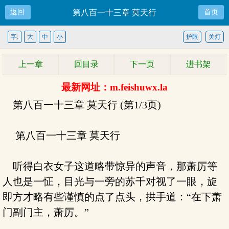
返回
第八百一十三章 莫天行
首页
字:
大
中
小
护眼
关灯
上一章
回目录
下一页
进书架
最新网址：m.feishuwx.la
第八百一十三章 莫天行 (第1/3页)
第八百一十三章 莫天行
听得白衣女子这道略带惊异的声音，那萧厉等
人也是一怔，目光与一旁的苏千对视了一眼，旋
即方才略有些谨慎的点了点头，拱手道：“在下萧
门副门主，萧厉。”