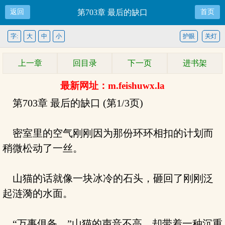
返回
第703章 最后的缺口
首页
字:
大
中
小
护眼
关灯
上一章
回目录
下一页
进书架
最新网址：m.feishuwx.la
第703章 最后的缺口 (第1/3页)
密室里的空气刚刚因为那份环环相扣的计划而
稍微松动了一丝。
山猫的话就像一块冰冷的石头，砸回了刚刚泛
起涟漪的水面。
“万事俱备，”山猫的声音不高，却带着一种沉重