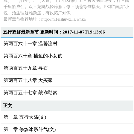
尊），（行圣）、（天道）【五行双修】五－古火阁百逆变，行－陆
千里欲成仙。双－龙舞战轻蹄雁，修－顶苍穹剑指天。PS看“南溟”小
说，治生理疑难杂症，有效拓广知识...
最新章节推荐地址：
http://m.feishuwx.la/whsx/
五行双修最新章节 更新时间：2017-11-07T19:13:06
第两百六十一章 温馨渔村
第两百六十章 捕鱼的小女孩
第两百五十九章 寻石
第两百五十八章 大买家
第两百五十七章 敲诈勒索
正文
第一章 五行大陆(文)
第二章 修炼冰系斗气(文)