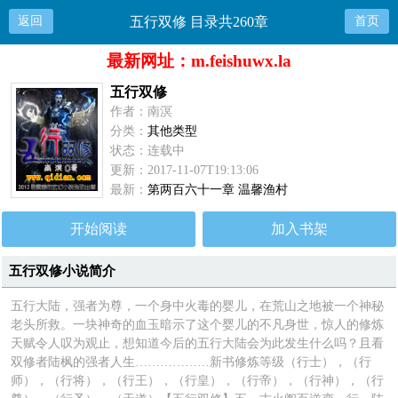
返回
五行双修 目录共260章
首页
最新网址：m.feishuwx.la
五行双修
作者：南溟
分类：
其他类型
状态：连载中
更新：2017-11-07T19:13:06
最新：
第两百六十一章 温馨渔村
开始阅读
加入书架
五行双修小说简介
五行大陆，强者为尊，一个身中火毒的婴儿，在荒山之地被一个神秘
老头所救。一块神奇的血玉暗示了这个婴儿的不凡身世，惊人的修炼
天赋令人叹为观止，想知道今后的五行大陆会为此发生什么吗？且看
双修者陆枫的强者人生………………新书修炼等级（行士），（行
师），（行将），（行王），（行皇），（行帝），（行神），（行