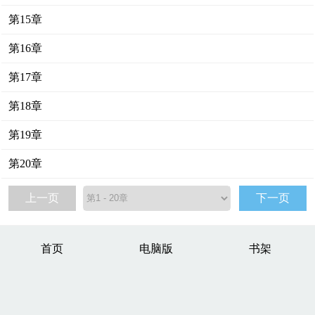
第15章
第16章
第17章
第18章
第19章
第20章
上一页
下一页
首页
电脑版
书架