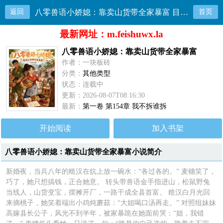
返回
八零兽语小娇媳：靠卖山货带全家暴富 目录共154章
首页
最新网址：m.feishuwx.la
八零兽语小娇媳：靠卖山货带全家暴富
作者：一块板砖
分类：
其他类型
状态：连载中
更新：2026-08-07T08:16:30
最新：
第一卷 第154章 我不拆谁拆
开始阅读
加入书架
八零兽语小娇媳：靠卖山货带全家暴富小说简介
新婚夜，当兵八年的糙汉在炕上放一碗水：“各过各的。” 麦穗笑了，
巧了，她只想搞钱，正合她意。 转头带兽语金手指进山，松鼠野兔
当线人，山货变宝，摆摊开厂，一路干成全县首富。 糙汉白月光回
来摘桃子，她笑着端出小鸡炖蘑菇：“大姐喝口汤再走。” 对照组妹妹
高嫁县长公子，风光不到半年，被家暴跪在她面前哭：“姐，我错