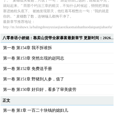
了。” 麦穗低头看她，只说了一句：“路是你自己选的，跪着走不完，
就站起来。” 而那个约法三章的糙汉，不知什么时候起，悄悄把津贴
塞进她枕头底下。 被她发现那天，他红着耳根憋出一句：“我的就是
你的。” 麦穗数了数，连钢镚儿都掏干净了。
最新章节推荐地址：
http://m.feishuwx.la/balingshouyuxiaojiaoxikaomaishanhuodaiquanjiabaofu/
八零兽语小娇媳：靠卖山货带全家暴富最新章节 更新时间：2026-08-0
第一卷 第154章 我不拆谁拆
第一卷 第153章 突然出现的赵同志
第一卷 第152章 免费送手册
第一卷 第151章 野猪到人参，值了
第一卷 第150章 好归好，看多了审美疲劳
正文
第一卷 第1章 一百二十块钱的媳妇儿