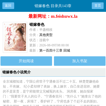
返回
错嫁春色 目录共143章
首页
最新网址：m.feishuwx.la
错嫁春色
作者：半盏桃枝
分类：
其他类型
状态：连载中
更新：2026-08-09T08:00:00
最新：
第一百四十三章 回城
开始阅读
加入书架
错嫁春色小说简介
全京城都知道，宁国公府世子宁遇春活不过二十五。林楚楚嫌他命
短，不肯嫁。 纪小柔却绑了表妹，换上嫁衣，自己坐进花轿。她要
的不是富贵，是宁府能替父兄喊冤的名头。 洞房夜，她自报家
门：“我要世子夫人的位子。”宁遇春笑问：“凭什么？”她拿出了他的
秘密。 那一夜，床塌了，香炉碎了，宁府也多了个赶不走的新妇。