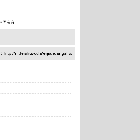
乱造周宝音
//m.feishuwx.la/erjiahuangshu/