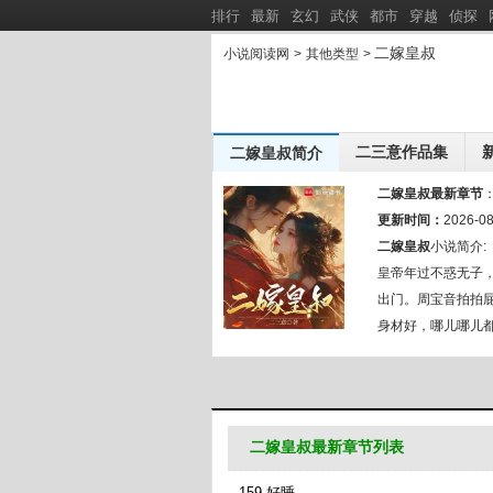
排行
最新
玄幻
武侠
都市
穿越
侦探
二嫁皇叔
小说阅读网
>
其他类型
>
二三意作品集
二嫁皇叔简介
我真不用
二三意作品集：
新书推荐：
二嫁皇叔最新章节
急诊科：这个实习医生太强了
更新时间：
逆道龙凰
2026-08
[
新
]
二嫁皇叔
小说简介:
流窜诸天的灾厄
重生港娱
[
新
]
皇帝年过不惑无子
出门。周宝音拍拍
身材好，哪儿哪儿
立不曾娶亲，某日惊
媳妇的前夫找过来？
二嫁皇叔最新章节列表
159 好睡