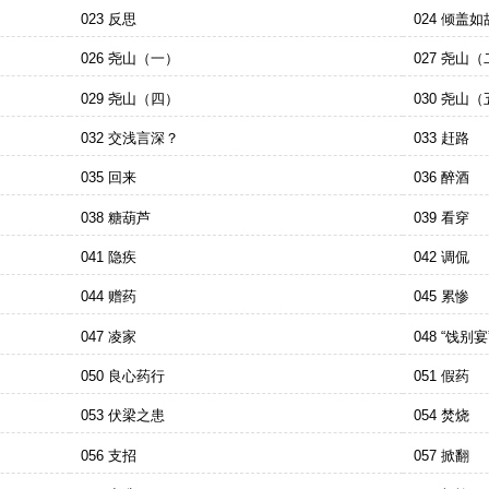
023 反思
024 倾盖如
026 尧山（一）
027 尧山
029 尧山（四）
030 尧山
032 交浅言深？
033 赶路
035 回来
036 醉酒
038 糖葫芦
039 看穿
041 隐疾
042 调侃
044 赠药
045 累惨
047 凌家
048 “饯别宴
050 良心药行
051 假药
053 伏梁之患
054 焚烧
056 支招
057 掀翻