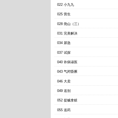
022 小九九
025 营生
028 尧山（三）
031 完美解决
034 尿急
037 试探
040 诈病诬医
043 气闭昏厥
046 大卖
049 送别
052 捉贼拿赃
055 送药