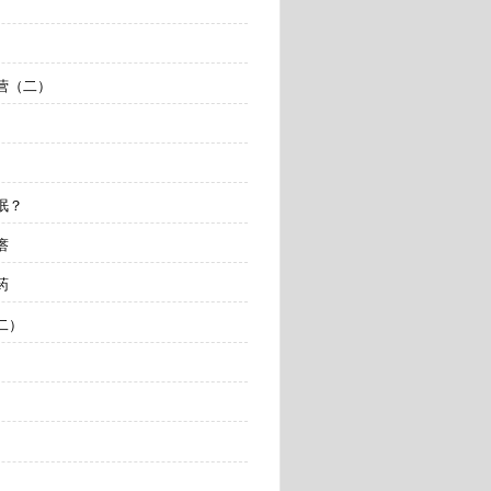
大营（二）
而眠？
瘩
药
（二）