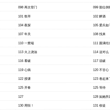
098 再次登门
099 胎位
101 祭拜
102 醉酒
104 夜探
105 爱兵如
107 年关
108 找来
110 一窝端
111 圆满结
113 火上浇油
114 这对么
116 看破
117 说破
119 心病
120 不甘心
122 授课
123 卷起来
125 开春
125 等待
127
128 如她所
130 周恒！
131 收徒