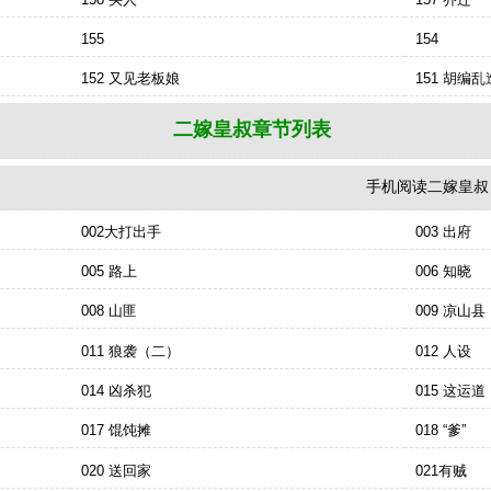
155
154
152 又见老板娘
151 胡编
二嫁皇叔章节列表
手机阅读二嫁皇叔：http:
002大打出手
003 出府
005 路上
006 知晓
008 山匪
009 凉山县
011 狼袭（二）
012 人设
014 凶杀犯
015 这运道
017 馄饨摊
018 “爹”
020 送回家
021有贼