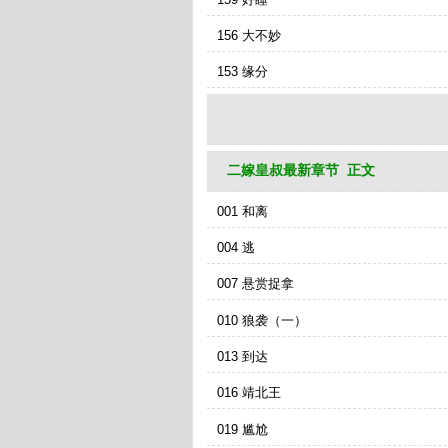
156 大不妙
153 缘分
二嫁皇叔最新章节 正文
001 和离
004 逃
007 悬赏捉拿
010 狼袭（一）
013 到达
016 靖北王
019 尴尬