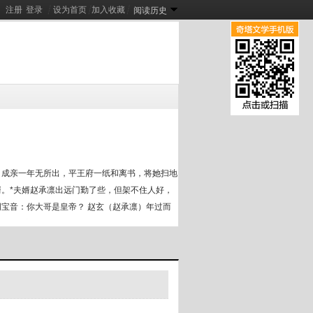
注册
登录
┊
设为首页
┊
加入收藏
┊
阅读历史
道印临天
[
新
]
娇娇废雌超会哭，兽校F5掐腰哄
[
新
]
大佬
[
新
]
 成亲一年无所出，平王府一纸和离书，将她扫地
。*夫婿赵承凛出远门勤了些，但架不住人好，
宝音：你大哥是皇帝？ 赵玄（赵承凛）年过而
男装。好不容易成了夫妻，两人连闺女都生了，某日