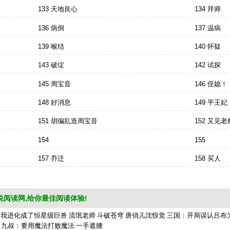
133 天地良心
134 拜师
136 病倒
137 温病
139 喉结
140 怀疑
143 破绽
142 试探
145 周宝音
146 侄媳！
148 好消息
149 平王妃
151 胡编乱造周宝音
152 又见
154
155
157 乔迁
158 买人
说阅读网,给你最佳阅读体验!
，我进化成了恒星级巨兽
流氓老师
斗破苍穹
唐俏儿沈惊觉
三国：开局误认吕布
九叔：要用魔法打败魔法
一手遮腰