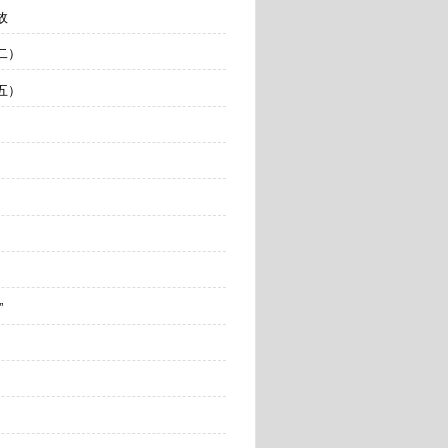
故
（二）
（五）
”