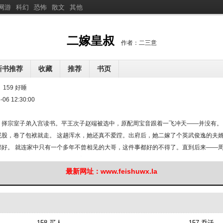
网游
科幻
恐怖
散文
其他
分
享二嫁皇叔
二嫁皇叔
作者：二三意
新书推荐
收藏
推荐
书页
重生啊
夜欲婚沉
闺蜜你的男友喜欢我呢
：
159 好睡
[
新
]
[
新
]
[
新
]
，执剑镇万寰
-06 12:30:00
重生后，谁还要当诰命夫人
异界风闻录
[
新
]
[
新
]
[
新
]
：我把电影拍成了神话
全民穿越玄幻世界：我手搓古神
送爹入赘后，全家都是隐藏
[
新
]
[
新
]
，择宗室子弟入宫读书。平王次子赵端被选中，原配周宝音跟着一飞冲天——并没有。
屁股，卷了包袱就走。 这趟浑水，她还真不爱蹚。出府后，她二嫁了个英武俊逸的夫婿
都好。 就连家中只有一个多年不曾相见的大哥，这件事都好的不得了。直到后来——周
觉，自己竟对一 “人夫”念念不忘。他莫不是个断袖？峰回路转， “人夫”原是女扮
最新网址：www.feishuwx.la
 ！天塌了！和离弃妇×深情靖北王
158 买人
157 乔迁