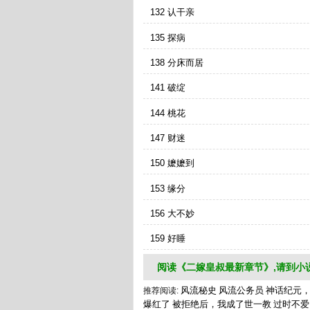
132 认干亲
135 探病
138 分床而居
141 破绽
144 桃花
147 财迷
150 嬷嬷到
153 缘分
156 大不妙
159 好睡
阅读《二嫁皇叔最新章节》,请到小
风流秘史
风流公务员
神话纪元
推荐阅读:
爆红了
被拒绝后，我成了世一教
过时不爱