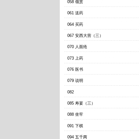
058 领赏
061 送药
064 买药
067 安西大营（三）
070 人面疮
073 上药
076 医书
079 说明
082
085 寿宴（三）
088 坐牢
091 下棋
094 五千两