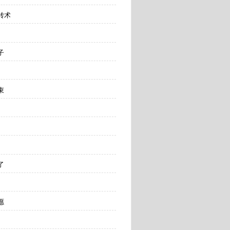
倒转术
子
束
了
愿