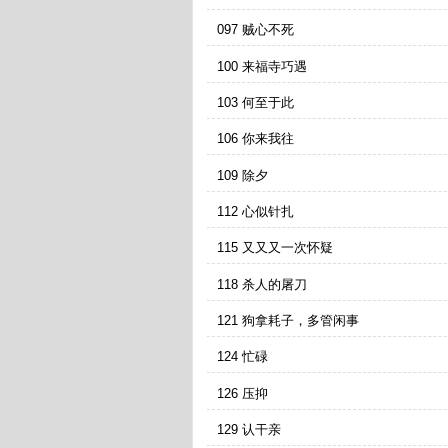
097 贼心不死
100 来福寺巧遇
103 何至于此
106 你来我往
109 除夕
112 心似针扎
115 又又又一次怀疑
118 杀人的屠刀
121 狗拿耗子，多管闲事
124 忙碌
126 压抑
129 认干亲