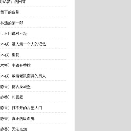
哆啦A梦』的回答
爷留下的皮带
着林远的荣一郎
雄，不用说对不起
【出木衫】进入第一个人的记忆
出木衫】重复
【出木衫】半路开香槟
【出木衫】戴着老鼠面具的男人
【源静香】德古拉城堡
源静香】莉露露
【源静香】打不开的古堡大门
【源静香】真正的吸血鬼
源静香】无法点燃