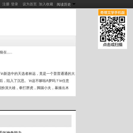
注册
登录
┊
设为首页
┊
加入收藏
┊
阅读历史
泪崩了
惊悚公寓：从忽悠女鬼开始
.....
[
新
]
[
新
]
娇娇废雌超会哭，兽校F5掐腰哄
[
新
]
。\n新选中的天选者林远，竟是一个普普通通的大
，陷入了沉思。 \n这不哆啦A梦吗？\n任意
开局扮演大雄，拳打胖虎，脚踢小夫，暴揍出木
追杀，亡命奔逃时，哆啦A梦已经成为了林远最忠实
们想象！”\n......\n终于。 \n在林远在
舌：“我以为有多难呢！”\n “就这怪谈？我还
蛋蛋的神奇能力