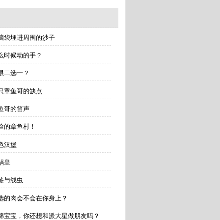
把脑袋埋进周围的沙子
什么时候动的手？
极限二选一？
六只章鱼哥的缺点
章鱼哥的笛声
危险的章鱼村！
彩色汉堡
小蜗皇
书签与线虫
精选的肉会不会在你身上？
 海绵宝宝，你还想和派大星做朋友吗？