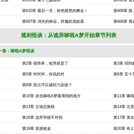
第610章 最后一关，粉色狼堡的舞会！
第609章 路..
第607章 消失的林远，舒服的龙皓晨
第606章 
规则怪谈：从诡异哆啦A梦开始章节列表
一卷：哆啦A梦怪谈
手机阅读规则怪谈：从诡异哆啦A梦开始：http://m.feishuwx.la/guizeguai
第2章 很简单，他哭就是了
第3章 回
第5章 对对对，你说的对
第6章 五十
第8章 甜点可以减轻污染值？
第10章 攻击哆啦A梦最薄弱的地方
第11章 
第13章 立场交换枪
第14章 注
第16章 这所学校不对劲
第17章 美
第19章 直接掀桌
第20章 有