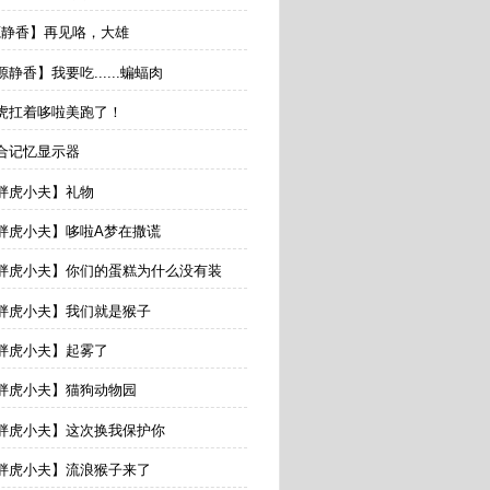
【源静香】再见咯，大雄
源静香】我要吃......蝙蝠肉
胖虎扛着哆啦美跑了！
融合记忆显示器
【胖虎小夫】礼物
【胖虎小夫】哆啦A梦在撒谎
 【胖虎小夫】你们的蛋糕为什么没有装
【胖虎小夫】我们就是猴子
【胖虎小夫】起雾了
【胖虎小夫】猫狗动物园
 【胖虎小夫】这次换我保护你
【胖虎小夫】流浪猴子来了