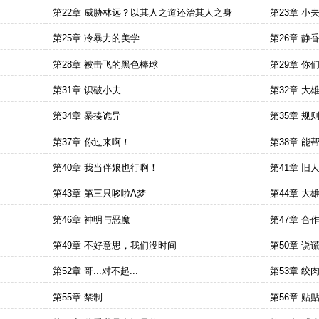
第22章 威胁林远？以其人之道还治其人之身
第23章 小
第25章 冷暴力的美学
第26章 静
第28章 被击飞的黑色棒球
第29章 
第31章 识破小夫
第32章 大
第34章 暴揍诡异
第35章 规
第37章 你过来啊！
第38章 能
第40章 我当伴娘也行啊！
第41章 旧
第43章 第三只哆啦A梦
第44章 大
第46章 神明与恶魔
第47章 合
第49章 不好意思，我们没时间
第50章 
第52章 哥...对不起...
第53章 绞
第55章 禁制
第56章 贴