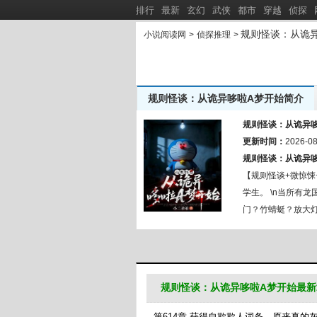
排行
最新
玄幻
武侠
都市
穿越
侦探
规则怪谈：从诡
小说阅读网
>
侦探推理
>
规则怪谈：从诡异哆啦A梦开始简介
我真不用
小二弟弟作品集：
新书推荐：
规则怪谈：从诡异
谢总别虐了，夫人是十年前穿回来的
更新时间：
重生后，
2026-08
[
新
]
规则怪谈：从诡异
纯情傻子是军官？大小姐娇宠他
道印临天
[
新
]
【规则怪谈+微惊悚
学生。 \n当所有
门？竹蜻蜓？放大灯
衫。 \n当别国天
的小弟。 \n全球观
一次次完美通过副本
能来一百次！”
规则怪谈：从诡异哆啦A梦开始最新
第614章 获得自欺欺人词条，原来真的