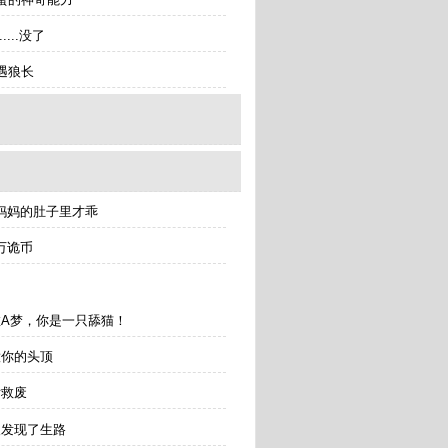
....没了
再遇狼长
tancongguiyiduolaamengkaishi/
到妈妈的肚子里才乖
万诡币
哆啦A梦，你是一只舔猫！
意你的头顶
女救废
人发现了生路