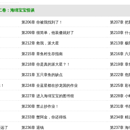
二卷：海绵宝宝怪谈
第206章 你被我找到了！
第207章 
第209章 很简单，他装傻就好了
第210章 
第212章 救我，派大星
第213章 
第215章 章鱼村生存指南
第216章 
第218章 你是真的派大星？！
第219章 
第221章 五只章鱼的缺点
第222章 
珠！
第224章 全蓝星都在抄龙国的作业
第225章 
第227章 进入海绵宝宝的图书馆
第228章 
第230章 禁止抄作业！
第231章 
第233章 蟹阿金，你还得练
第234章 
渐远了
第236章 退钱
第237章