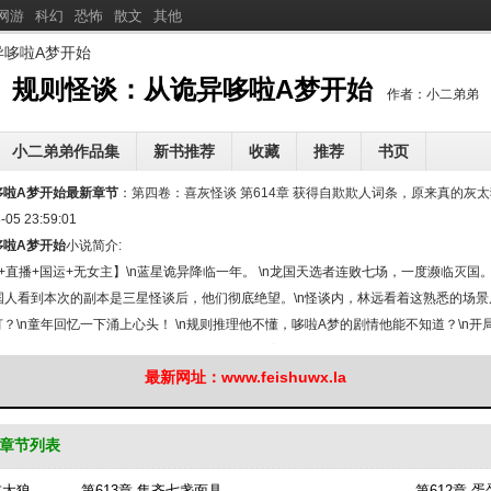
网游
科幻
恐怖
散文
其他
异哆啦A梦开始
分
享规则怪谈：从诡异哆啦A
规则怪谈：从诡异哆啦A梦开始
作者：小二弟弟
梦开始
小二弟弟作品集
新书推荐
收藏
推荐
书页
重生啊
急诊科：这个实习医生太强了
三岁半糖包一开口，全军区
哆啦A梦开始最新章节
[
新
]
：
第四卷：喜灰怪谈 第614章 获得自欺欺人词条，原来真的灰太狼在.
[
新
]
谁还要当诰命夫人
-05 23:59:01
流窜诸天的灾厄
异界风闻录
[
新
]
[
新
]
[
新
]
哆啦A梦开始
小说简介:
逆道龙凰，执剑镇万寰
闺蜜你的男友喜欢我呢
[
新
]
[
新
]
[
新
]
+直播+国运+无女主】\n蓝星诡异降临一年。 \n龙国天选者连败七场，一度濒临灭国
龙国人看到本次的副本是三星怪谈后，他们彻底绝望。\n怪谈内，林远看着这熟悉的场景后
？\n童年回忆一下涌上心头！ \n规则推理他不懂，哆啦A梦的剧情他能不知道？\n
选者在怪谈里艰难求生时，林远已经和静香开始甜蜜贴贴了。 \n在别国天选者被诡异
最新网址：www.feishuwx.la
众：“这合理吗？龙国因为他崛起了？！”\n龙国观众则是一脸不屑：“很奇怪吗？林远的强悍远超你
后，其它国家意识到了他的恐怖，纷纷跪求龙国让林远携带他们对抗怪谈。 \n林远咂了咂
章节列表
灰太狼
第613章 集齐七盏面具
第612章 