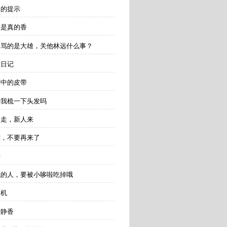
夫的提示
香是真的香
你们骂的是大雄，关他林远什么事？
雄日记
则中的皮带
帮我梳一下头发吗
人走，新人来
雄，不要再来了
作
说谎的人，要被小哆啦吃掉哦
肉机
贴静香