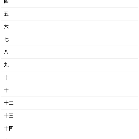
四
五
六
七
八
九
十
十一
十二
十三
十四