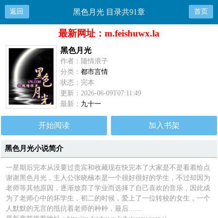
返回
黑色月光 目录共91章
首页
最新网址：m.feishuwx.la
黑色月光
作者：随情浪子
分类：
都市言情
状态：完本
更新：2026-06-09T07:11:49
最新：
九十一
开始阅读
加入书架
黑色月光小说简介
一星期后完本从没要过贵宾和收藏现在快完本了大家是不是看着给点
谢谢黑色月光，主人公张晓楠本是一个很好很好的学生，不过却因为
老师等其他原因，逐渐放弃了学业而选择了自己喜欢的音乐，因此成
为了老师心中的坏学生，初二的时候，爱上了一位转校的女生，一个
人默默的无言的抵抗着老师的种种，最后.......