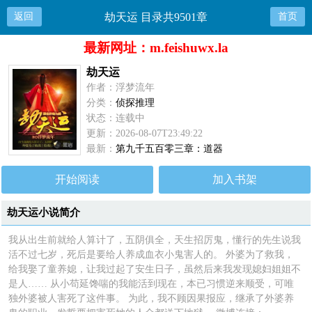
返回
劫天运 目录共9501章
首页
最新网址：m.feishuwx.la
劫天运
作者：浮梦流年
分类：
侦探推理
状态：连载中
更新：2026-08-07T23:49:22
最新：
第九千五百零三章：道器
开始阅读
加入书架
劫天运小说简介
我从出生前就给人算计了，五阴俱全，天生招厉鬼，懂行的先生说我
活不过七岁，死后是要给人养成血衣小鬼害人的。 外婆为了救我，
给我娶了童养媳，让我过起了安生日子，虽然后来我发现媳妇姐姐不
是人…… 从小苟延馋喘的我能活到现在，本已习惯逆来顺受，可唯
独外婆被人害死了这件事。 为此，我不顾因果报应，继承了外婆养