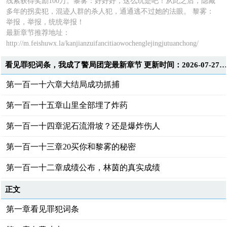
线索获得奖励100万。黎雾：好好好，这么玩是吧！从此之后，隐藏
多年的拐卖犯，混迹人群的杀人犯，通通逃不过她的法眼。 黎雾：
举报，举报，统统举报！
最新章节推荐地址：
http://m.feishuwx.la/kanjianzuifancitiaowochenglejingjutuanchong/
看见罪犯词条，我成了警局团宠最新章节 更新时间：2026-07-27T17:21:0
第一百一十六章大结局成功抓捕
第一百一十五章山里全部埋了炸药
第一百一十四章泥石流滑坡？还是爆炸伤人
第一百一十三章20买你和黎雾的秘密
第一百一十二章成绩公布，林茵的真实成绩
正文
第一章看见罪犯词条