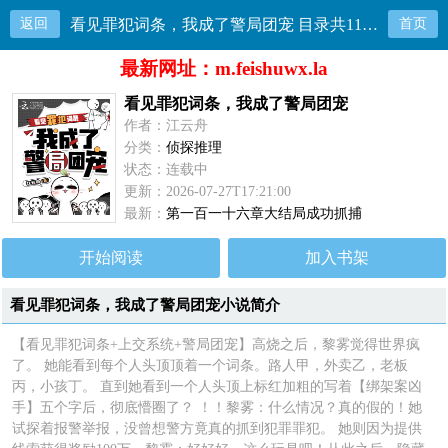
返回
看见罪犯词条，我成了警局团宠 目录共116章
首页
最新网址：m.feishuwx.la
看见罪犯词条，我成了警局团宠
作者：江云舟
分类：
侦探推理
状态：连载中
更新：2026-07-27T17:21:00
最新：
第一百一十六章大结局成功抓捕
开始阅读
加入书架
看见罪犯词条，我成了警局团宠小说简介
【看见罪犯词条+上交系统+警局团宠】高烧之后，黎雾觉得世界疯
了。 她能看到每个人头顶顶着一个词条。路人甲，外卖乙，老板
丙，小孩丁。 直到她看到一个人头顶上标红加粗的写着【绑架案凶
手】五个字后，彻底懵圈了？ ！！黎雾：什么情况？真的假的！她
试探着报警举报，没曾想警方竟真的抓到犯罪罪犯。 她则因为提供