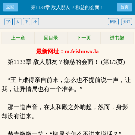
返回
第1133章 敌人朋友？柳慈的会面！
首页
字:
大
中
小
护眼
关灯
上一章
回目录
下一页
进书架
最新网址：m.feishuwx.la
第1133章 敌人朋友？柳慈的会面！ (第1/3页)
“王上难得亲自前来，怎么也不提前说一声，让
我，让异情局也有一个准备。”
那一道声音，在太和殿之外响起，然而，身影
却没有进来。
楚青微微一笑：“柳局长怎么不进来说话？”