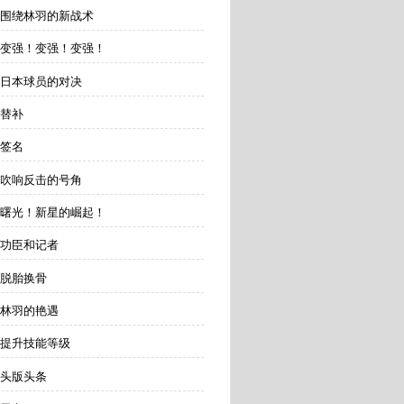
 围绕林羽的新战术
 变强！变强！变强！
与日本球员的对决
 替补
 签名
 吹响反击的号角
 曙光！新星的崛起！
 功臣和记者
 脱胎换骨
 林羽的艳遇
 提升技能等级
 头版头条