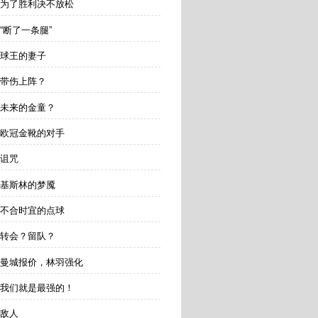
 为了胜利决不放松
“断了一条腿”
 球王的妻子
 带伤上阵？
 未来的金童？
 欧冠金靴的对手
 诅咒
 基斯林的梦魇
 不合时宜的点球
 转会？留队？
 曼城报价，林羽强化
 我们就是最强的！
 敌人