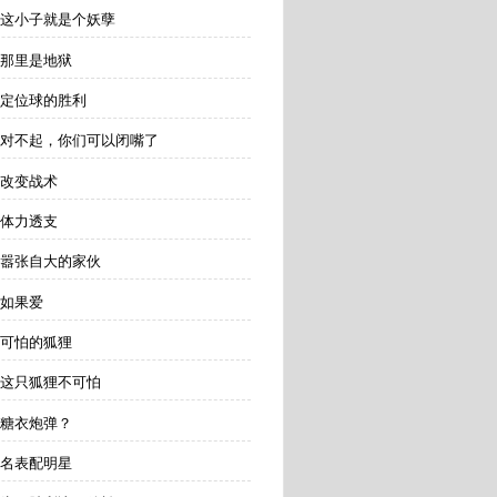
 这小子就是个妖孽
 那里是地狱
 定位球的胜利
 对不起，你们可以闭嘴了
 改变战术
 体力透支
 嚣张自大的家伙
 如果爱
 可怕的狐狸
 这只狐狸不可怕
 糖衣炮弹？
 名表配明星