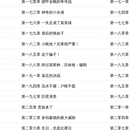
第一七零章 德甲金靴的争夺战
第一七一章
第一七三章 神奇的小水滴
第一七四章 
第一七六章 一失足成了真英雄
第一七七章
第一七九章 酒后的辣妹子
第一八零章
第一八二章 小瞧他？后果很严重！
第一八三章
第一八五章 这个骗子！
第一八六章
第一八八章 跨过基斯林，目标格－穆勒
第一八九章
第一九一章 逼近的决战
第一九二章
第一九四章 流水不腐，户枢不蠹
第一九五章
第一九七章 巨星潜质
第一九八章
第二百章 贵族来了
第二零一章
第二零三章 多特蒙德的最大威胁
第二零四章
第二零六章 生日，也是比赛日
第二零七章