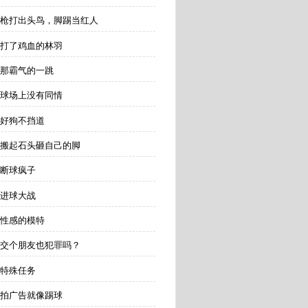
 枪打出头鸟，脚踢当红人
 打了鸡血的林羽
 那霸气的一跳
 球场上没有同情
 好狗不挡道
 搬起石头砸自己的脚
 断球疯子
 进球大战
 性感的模特
 交个朋友也犯罪吗？
 特殊任务
 拍广告就像踢球