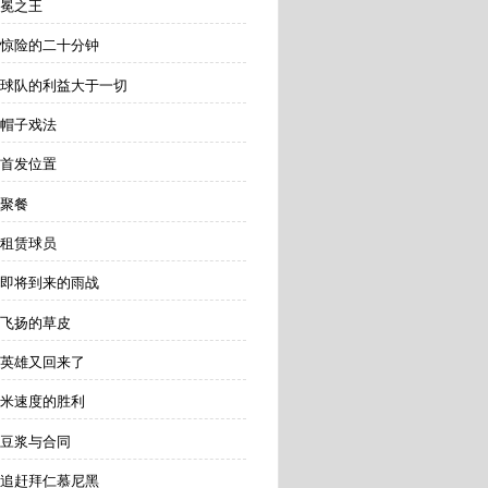
无冕之王
 惊险的二十分钟
 球队的利益大于一切
 帽子戏法
 首发位置
 聚餐
 租赁球员
 即将到来的雨战
 飞扬的草皮
 英雄又回来了
十米速度的胜利
 豆浆与合同
 追赶拜仁慕尼黑