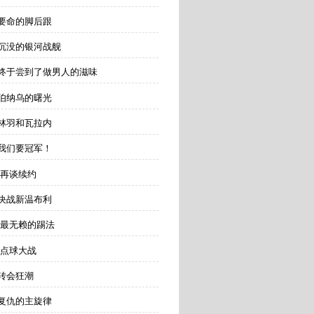
要命的脚后跟
沉没的银河战舰
终于尝到了做男人的滋味
伯纳乌的曙光
林羽和瓦拉内
我们要冠军！
 再谈续约
决战新温布利
 最无赖的踢法
 点球大战
转会狂潮
复仇的主旋律