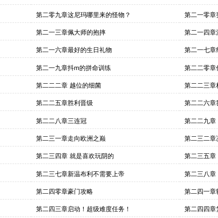
第二零九章这尼玛哪里来的怪物？
第二一零章
第二一三章佩大师的抱摔
第二一四章
第二一六章最好的生日礼物
第二一七章
第二一九章抖m的拼命训练
第二二零章
第二二二章 越位的细菌
第二二三章
第二二五章胜利晋级
第二二六章
第二二八章三连冠
第二二九章
第二三一章走向欧洲之巅
第二三二章
第二三四章 就是喜欢玩阴的
第二三五章
第二三七章新温布利不需要上帝
第二三八章
第二四零章豪门攻略
第二四一章
第二四三章启动！超级难度任务！
第二四四章