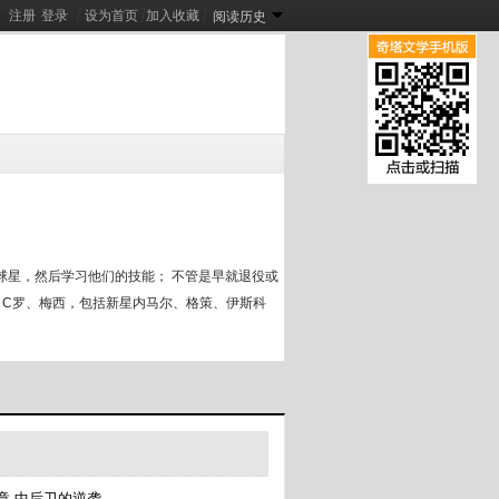
注册
登录
┊
设为首页
┊
加入收藏
┊
阅读历史
悍妻进门：扶起一屋软骨头
[
新
]
渡莲：我把哪吒调成了病娇
[
新
]
夜里叫我乖乖
[
新
]
球星，然后学习他们的技能； 不管是早就退役或
、C罗、梅西，包括新星内马尔、格策、伊斯科
章 中后卫的逆袭