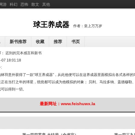
网游
科幻
恐怖
散文
其他
分
享球王养成器
球王养成器
作者：皇上万万岁
集
新书推荐
收藏
推荐
书页
三步曲
一觉醒来后，死对头校花竟然叫我老公
三角洲：我有超级红手
节
：
迟到的完本感言和新书
[
新
]
[
新
]
[
新
]
，你把诡异酒店薅秃了？
-07 18:01:18
四合院：重生后我能天天开盲盒
解春情
[
新
]
[
新
]
[
新
]
:
炮灰，我成了国宝级神医
流放岭南？我在大唐搞菜篮子工程
嫡姐说权臣凶，可换亲后他
[
新
]
[
新
]
林羽意外获得了一款“球王养成器”，从此他便可以在这养成器里面模拟出各式各样的
是正在当打之年的球星，统统都可以成为他模拟的对象； 贝利、马拉多纳、盖德穆勒
就可以得到一切。
最新网址：www.feishuwx.la
第一四四零章 大结局（全书完）
第一四三九