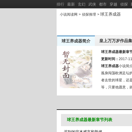
排行
最新
玄幻
武侠
都市
穿越
侦探
球王养成器
小说阅读网
>
侦探推理
>
皇上万万岁作品
球王养成器简介
矮人战争
皇上万万岁作品集：
新书推荐：
球王养成器最新章
当个社畜，怎么成凶案嫌疑人了？
更新时间：
说好逃生
2017-11
[
新
]
球王养成器
小说简介
抗战1900，开局每天一个情报
穿成七零
[
新
]
孤身闯荡欧洲足坛的
者去世的球星，还
等，只要他愿意，
球王养成器最新章节列表
迟到的完本感言和新书