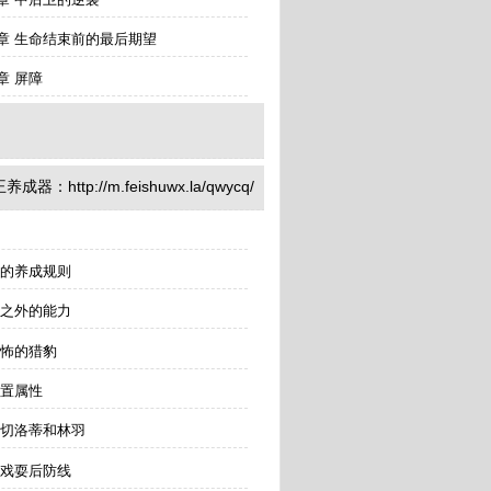
章 生命结束前的最后期望
章 屏障
：http://m.feishuwx.la/qwycq/
王的养成规则
球之外的能力
恐怖的猎豹
位置属性
安切洛蒂和林羽
 戏耍后防线