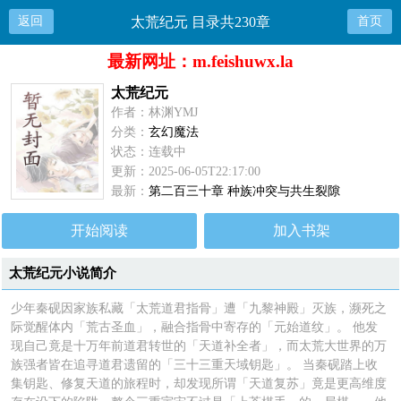
返回
太荒纪元 目录共230章
首页
最新网址：m.feishuwx.la
太荒纪元
作者：林渊YMJ
分类：
玄幻魔法
状态：连载中
更新：2025-06-05T22:17:00
最新：
第二百三十章 种族冲突与共生裂隙
开始阅读
加入书架
太荒纪元小说简介
少年秦砚因家族私藏「太荒道君指骨」遭「九黎神殿」灭族，濒死之
际觉醒体内「荒古圣血」，融合指骨中寄存的「元始道纹」。 他发
现自己竟是十万年前道君转世的「天道补全者」，而太荒大世界的万
族强者皆在追寻道君遗留的「三十三重天域钥匙」。 当秦砚踏上收
集钥匙、修复天道的旅程时，却发现所谓「天道复苏」竟是更高维度