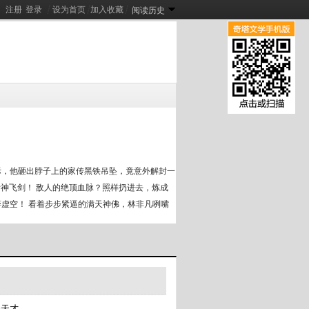
注册
登录
┊
设为首页
┊
加入收藏
┊
阅读历史
华娱：从绑定天仙开始全能
[
新
]
真公主
我在冷宫订外卖，万界商铺求加单
[
新
]
[
新
]
团宠了
[
新
]
际，他砸出脖子上的家传黑铁吊坠，竟意外解封一
斩神飞剑！ 敌人的绝顶血脉？照样扔进去，炼成
虚空！ 看着步步紧逼的满天神佛，林非凡咧嘴
分天才