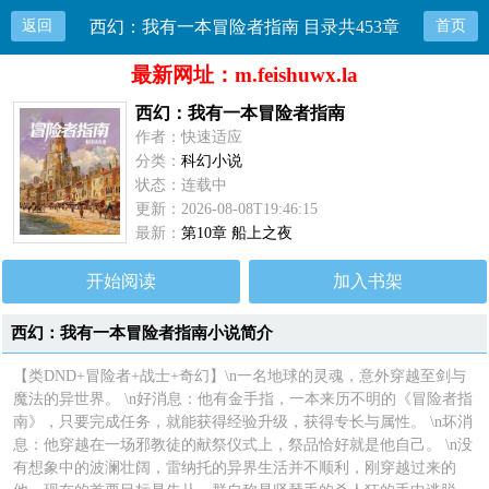
返回
西幻：我有一本冒险者指南 目录共453章
首页
最新网址：m.feishuwx.la
西幻：我有一本冒险者指南
作者：快速适应
分类：
科幻小说
状态：连载中
更新：2026-08-08T19:46:15
最新：
第10章 船上之夜
开始阅读
加入书架
西幻：我有一本冒险者指南小说简介
【类DND+冒险者+战士+奇幻】\n一名地球的灵魂，意外穿越至剑与
魔法的异世界。 \n好消息：他有金手指，一本来历不明的《冒险者指
南》，只要完成任务，就能获得经验升级，获得专长与属性。 \n坏消
息：他穿越在一场邪教徒的献祭仪式上，祭品恰好就是他自己。 \n没
有想象中的波澜壮阔，雷纳托的异界生活并不顺利，刚穿越过来的